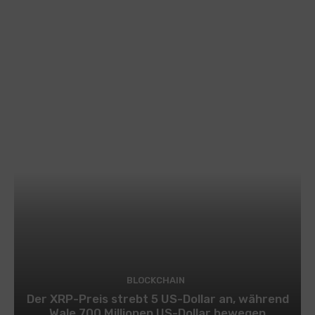
BLOCKCHAIN
Der XRP-Preis strebt 5 US-Dollar an, während
Wale 700 Millionen US-Dollar bewegen