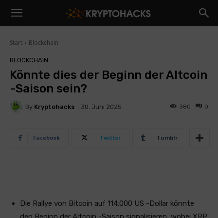
Start
Blockchain
BLOCKCHAIN
Könnte dies der Beginn der Altcoin
-Saison sein?
By
Kryptohacks
380
0
30. Juni 2025
Facebook
Twitter
Tumblr
Die Rallye von Bitcoin auf 114.000 US -Dollar könnte
den Beginn der Altcoin -Saison signalisieren, wobei XRP