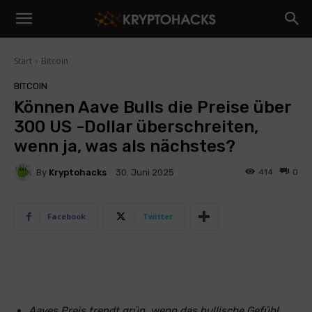
Start
Bitcoin
BITCOIN
Können Aave Bulls die Preise über
300 US -Dollar überschreiten,
wenn ja, was als nächstes?
By
Kryptohacks
414
0
30. Juni 2025
Facebook
Twitter
Aaves Preis trendt grün, wenn das bullische Gefühl