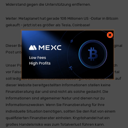
Widerstand gegen die Unterstützung entfernen.
Weiter: Metaplanet hat gerade 108 Millionen US -Dollar in Bitcoin
gekauft – jetzt ist es größer als Tesla, Coinbase!
Dieser Beitrag ist ein öffentlicher RSS Feed. Sie finden den Original
Post unter ambcrypto.com.
Unser Portal ist ein RSS-Nachrichtendienst und distanziert sich
vor Falschmeldungen oder Irreführung. Unser Nachrichtenportal
soll lediglich zum Informationsaustausch genutzt werden. Die auf
dieser Website bereitgestellten Informationen stellen keine
Finanzberatung dar und sind nicht als solche gedacht. Die
Informationen sind allgemeiner Natur und dienen nur zu
Informationszwecken. Wenn Sie Finanzberatung für Ihre
individuelle Situation benötigen, sollten Sie den Rat von einem
qualifizierten Finanzberater einholen. Kryptohandel hat ein
großes Handelsrisiko was zum Totalverlust führen kann.