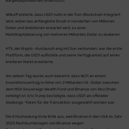
Bargeldäquivalenten unterstützt.
Witkoff erklärte, dass USD1 nativ in die Tron-Blockchain integriert
wird, wobei das anfängliche Druck in Hunderten von Millionen
Dollar und Ambitionen erwartet wird, zu einer
Marktkapitalisierung von mehreren Milliarden Dollar zu skalieren.
HTX, der Krypto -Austausch eng mit Sun verbunden, war die erste
Plattform, die USD1 auflistete und seine Verfügbarkeit auf einen
breiteren Markt erweiterte.
Am selben Tag wurde auch bekannt, dass WLFI an einem
Investitionsvertrag in Höhe von 2 Milliarden US -Dollar zwischen
dem MGX Souvereign Wealth Fund und Binance von Abu Dhabi
beteiligt ist. Eric Trump bestätigte, dass USD1 als offizieller
Siedlungs -Token für die Transaktion ausgewählt worden war.
Die Entscheidung löste Kritik aus, weil Binance in den USA im Jahr
2023 Rechtsunterlagen von Binance wegen