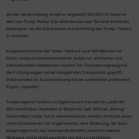
Bei der Veranstaltung erhielt er angeblich 100.000 US-Dollar im
Wert von Trump-Marke. Das Abendessen war Teil einer breiteren
Kampagne, um die Sichtbarkeit und Verteilung des Trump -Tokens
zu erhöhen.
Insgesamt erhöhte der Token -Verkauf rund 148 Millionen US -
Dollar, wobei ein bemerkenswerter Anteil von anonymen und
internationalen Geldbörsen stammt. Der Finanzierungsweg hat
die Prüfung wegen seiner mangelnden Transparenz geprüft,
insbesondere im Zusammenhang mit der sammelnen politischen
Krypto -Spenden.
Trumps eigene Position zu Digital Assets hat sich im Laufe der
Zeit verschoben. Nachdem er Bitcoin im Jahr 2021 als „Betrug“
beschrieben hatte, hat er während seiner zweiten Amtszeit einen
unterstützenderen Ton angenommen, eine Änderung, die dazu
beigetragen hat, das wachsende Bündnis zwischen seinem
Netzwerk und Kryptoinvestoren wie Sun zu verstärken.