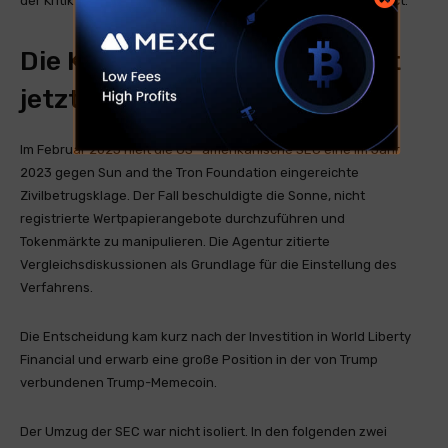
der Kritik verabschiedete der Senat am 17. Juni den Genius Act.
Die Krypto -Durchsetzung ist
jetzt eine politische Frage
Im Februar 2025 hielt die US -amerikanische SEC eine im Jahr
2023 gegen Sun and the Tron Foundation eingereichte
Zivilbetrugsklage. Der Fall beschuldigte die Sonne, nicht
registrierte Wertpapierangebote durchzuführen und
Tokenmärkte zu manipulieren. Die Agentur zitierte
Vergleichsdiskussionen als Grundlage für die Einstellung des
Verfahrens.
Die Entscheidung kam kurz nach der Investition in World Liberty
Financial und erwarb eine große Position in der von Trump
verbundenen Trump-Memecoin.
Der Umzug der SEC war nicht isoliert. In den folgenden zwei