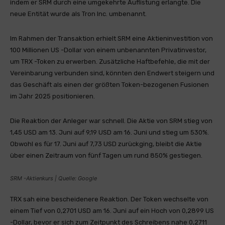
indem er SRM durch eine umgekehrte Auflistung erlangte. Die
neue Entität wurde als Tron Inc. umbenannt.
Im Rahmen der Transaktion erhielt SRM eine Aktieninvestition von
100 Millionen US -Dollar von einem unbenannten Privatinvestor,
um TRX -Token zu erwerben. Zusätzliche Haftbefehle, die mit der
Vereinbarung verbunden sind, könnten den Endwert steigern und
das Geschäft als einen der größten Token-bezogenen Fusionen
im Jahr 2025 positionieren.
Die Reaktion der Anleger war schnell. Die Aktie von SRM stieg von
1,45 USD am 13. Juni auf 9,19 USD am 16. Juni und stieg um 530%.
Obwohl es für 17. Juni auf 7,73 USD zurückging, bleibt die Aktie
über einen Zeitraum von fünf Tagen um rund 850% gestiegen.
SRM -Aktienkurs | Quelle: Google
TRX sah eine bescheidenere Reaktion. Der Token wechselte von
einem Tief von 0,2701 USD am 16. Juni auf ein Hoch von 0,2899 US
-Dollar, bevor er sich zum Zeitpunkt des Schreibens nahe 0,2711