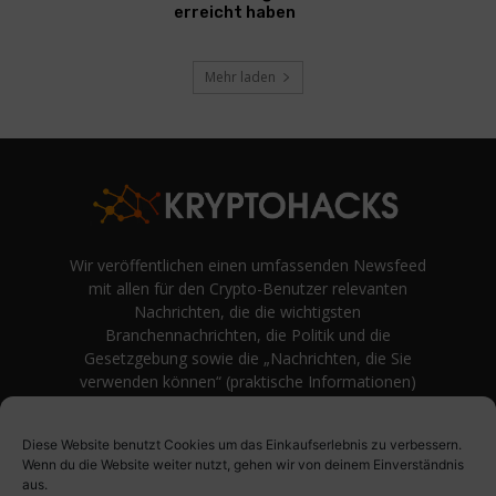
erreicht haben
Mehr laden
Wir veröffentlichen einen umfassenden Newsfeed
mit allen für den Crypto-Benutzer relevanten
Nachrichten, die die wichtigsten
Branchennachrichten, die Politik und die
Gesetzgebung sowie die „Nachrichten, die Sie
verwenden können“ (praktische Informationen)
auf Verbraucherebene abdecken.
unvoreingenommene Bewertungen und
Diese Website benutzt Cookies um das Einkaufserlebnis zu verbessern.
Meinungen rund um Kryptowährung. Einfache
Wenn du die Website weiter nutzt, gehen wir von deinem Einverständnis
Logik und Beispiele aus der Praxis werden vor
aus.