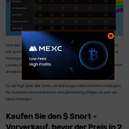
Und das ist nur eine der angebotenen Funktionen. SNORTER ist
mit automatisiertem Token-Sniping, Kopierhandel, Rugpull- und
Honeypot-Erkennung, MEV-Widerstand, dynamischen Stopp-
Losses, Begrenzungsaufträgen und fortgeschrittenem Diagramm
ausgestattet.
Es verfügt über alle Tools, um leistungsstarke Handelsstrategien
für Autopilot durchzuführen und gleichzeitig billiger zu sein als
seine Kollegen.
Kaufen Sie den $ Snort -
Vorverkauf, bevor der Preis in 2