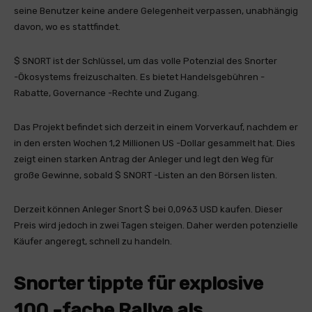
seine Benutzer keine andere Gelegenheit verpassen, unabhängig
davon, wo es stattfindet.
$ SNORT ist der Schlüssel, um das volle Potenzial des Snorter
-Ökosystems freizuschalten. Es bietet Handelsgebühren -
Rabatte, Governance -Rechte und Zugang.
Das Projekt befindet sich derzeit in einem Vorverkauf, nachdem er
in den ersten Wochen 1,2 Millionen US -Dollar gesammelt hat. Dies
zeigt einen starken Antrag der Anleger und legt den Weg für
große Gewinne, sobald $ SNORT -Listen an den Börsen listen.
Derzeit können Anleger Snort $ bei 0,0963 USD kaufen. Dieser
Preis wird jedoch in zwei Tagen steigen. Daher werden potenzielle
Käufer angeregt, schnell zu handeln.
Snorter tippte für explosive
100 -fache Rallye als