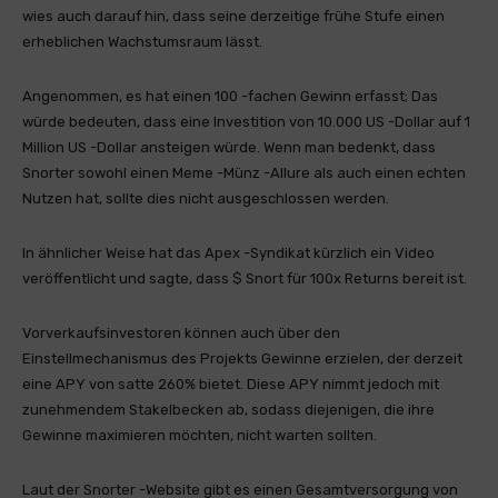
wies auch darauf hin, dass seine derzeitige frühe Stufe einen
erheblichen Wachstumsraum lässt.
Angenommen, es hat einen 100 -fachen Gewinn erfasst; Das
würde bedeuten, dass eine Investition von 10.000 US -Dollar auf 1
Million US -Dollar ansteigen würde. Wenn man bedenkt, dass
Snorter sowohl einen Meme -Münz -Allure als auch einen echten
Nutzen hat, sollte dies nicht ausgeschlossen werden.
In ähnlicher Weise hat das Apex -Syndikat kürzlich ein Video
veröffentlicht und sagte, dass $ Snort für 100x Returns bereit ist.
Vorverkaufsinvestoren können auch über den
Einstellmechanismus des Projekts Gewinne erzielen, der derzeit
eine APY von satte 260% bietet. Diese APY nimmt jedoch mit
zunehmendem Stakelbecken ab, sodass diejenigen, die ihre
Gewinne maximieren möchten, nicht warten sollten.
Laut der Snorter -Website gibt es einen Gesamtversorgung von