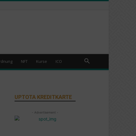
rdnung
NFT
Kurse
ICO
UPTOTA KREDITKARTE
- Advertisement -