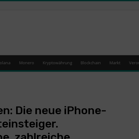
olana
Monero
Kryptowährung
Blockchain
Markt
Vero
en: Die neue iPhone-
einsteiger.
be, zahlreiche