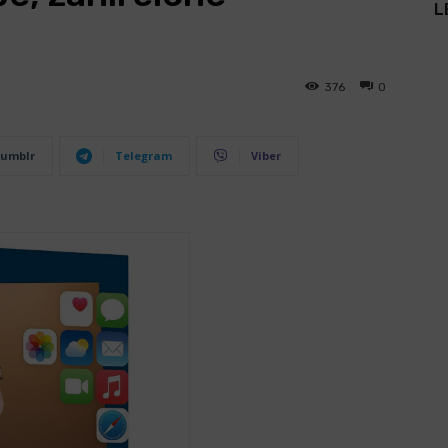
L
376
0
umblr
Telegram
Viber