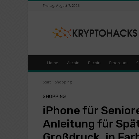
Freitag, August 7, 2026
KryptoHacks
–
Kryptowährungen
/
Börsen
News
Portal
Home
Altcoin
Bitcoin
Ethereum
S
Start
Shopping
SHOPPING
iPhone für Senior
Anleitung für Spät
Großdruck, in Far