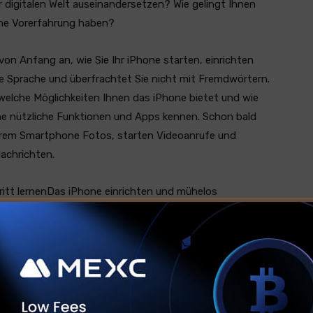
r digitalen Welt auseinandersetzen? Wie gelingt Ihnen
ine Vorerfahrung haben?
von Anfang an, wie Sie Ihr iPhone starten, einrichten
re Sprache und überfrachtet Sie nicht mit Fremdwörtern.
 welche Möglichkeiten Ihnen das iPhone bietet und wie
che nützliche Funktionen und Apps kennen. Schon bald
Ihrem Smartphone Fotos, starten Videoanrufe und
achrichten.
chritt lernenDas iPhone einrichten und mühelos
avigation, Gesundheit, Tastatur, Touchgesten u. v.
s – mit und ohne Home-Button
perten und führen Sie Schritt für Schritt an Ihr neues
gen helfen Ihnen, jeden Schaltknopf deutlich zu
inmal das Wichtigste zusammen. Natürlich komplett in