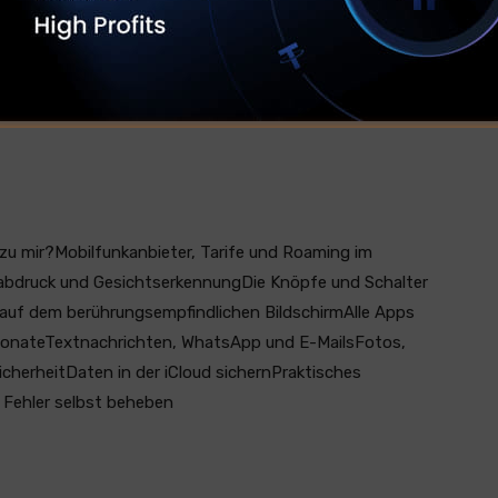
 iPhone SE, iPhone SE 2iPhone 6s (Plus)iPhone 7, iPhone
e Xs (Max)iPhone 11 (Pro/Pro Max)iPhone 12
zu mir?Mobilfunkanbieter, Tarife und Roaming im
rabdruck und GesichtserkennungDie Knöpfe und Schalter
 auf dem berührungsempfindlichen BildschirmAlle Apps
efonateTextnachrichten, WhatsApp und E-MailsFotos,
icherheitDaten in der iCloud sichernPraktisches
 Fehler selbst beheben