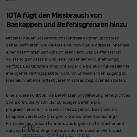
Quelle: x
IOTA fügt den Missbrauch von
Baskappen und Befehlsgrenzen hinzu
Mit einer neuen Gasverbrauchskontrolle können Sponsoren
genau definieren, wie viel Gas eine individuelle Adresse innerhalb
einer bestimmten Zeit konsumieren kann. Das Zeitfenster ist
vollständig anpassbar und jeder Absender wird unabhängig
verfolgt. Das Update ermöglicht sogar die Isolation für bestimmte
intelligente Vertragspakete, wodurch Entwickler den Zugang zu
Freemium mit einer effektiveren Missbrauchsprävention bieten.
Eine andere Funktion, die Befehlszählungsfilterung, ermöglicht es
Sponsoren, die Anzahl der zulässigen Befehle pro
programmierbarer Transaktion festzustellen. Das blockiert
komplexe versteckte Chargen, die ansonsten Sponsoring -
Richtlinien ausnutzen könnten. Das Ergebnis ist einfacher und
PTB -
durchsetzbarerer Regelsätze, die den versteckten Verbrauch
BEFEHLSZÄHLFILTER