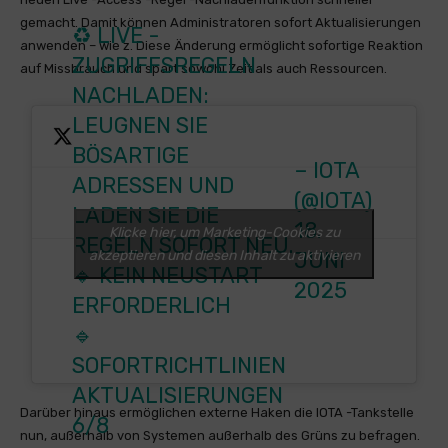
gemacht. Damit können Administratoren sofort Aktualisierungen
♻️ LIVE -
anwenden – wie z. Diese Änderung ermöglicht sofortige Reaktion
ZUGRIFFSREGELN
auf Missbrauch und spart sowohl Zeit als auch Ressourcen.
NACHLADEN:
LEUGNEN SIE
BÖSARTIGE
– IOTA
ADRESSEN UND
(@IOTA)
LADEN SIE DIE
18.
Klicke hier, um Marketing-Cookies zu
REGELN SOFORT NEU.
akzeptieren und diesen Inhalt zu aktivieren
JUNI
🔹 KEIN NEUSTART
2025
ERFORDERLICH
🔹
SOFORTRICHTLINIEN
AKTUALISIERUNGEN
Darüber hinaus ermöglichen externe Haken die IOTA -Tankstelle
6/8
nun, außerhalb von Systemen außerhalb des Grüns zu befragen.