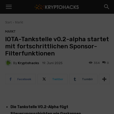
Start
Markt
MARKT
IOTA-Tankstelle v0.2-alpha startet
mit fortschrittlichen Sponsor-
Filterfunktionen
By
Kryptohacks
354
0
19. Juni 2025
Facebook
Twitter
Tumblr
Die Tankstelle V0.2-Alpha fügt
Steuerungsschichten wie Gaskappen,