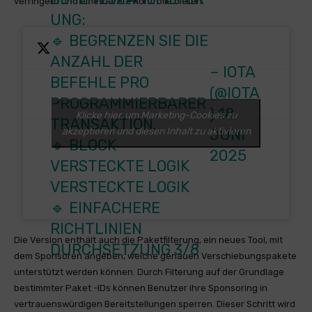
verringern und eine klarere Kontrolle bieten.
UNG:
🔹 BEGRENZEN SIE DIE
ANZAHL DER
– IOTA
BEFEHLE PRO
(@IOTA
PROGRAMMIERBARER
)
18.
Klicke hier, um Marketing-Cookies zu
TRANSAKTION.
akzeptieren und diesen Inhalt zu aktivieren
JUNI
🔹 BLOCK
2025
VERSTECKTE LOGIK
VERSTECKTE LOGIK
🔹 EINFACHERE
RICHTLINIEN
Die Version enthält auch die Paketfilterung, ein neues Tool, mit
DURCHSETZUNG 3/8
dem Sponsoren angeben, welche genauen Verschiebungspakete
unterstützt werden können. Durch Filterung auf der Grundlage
bestimmter Paket -IDs können Benutzer ihre Sponsoring in
vertrauenswürdigen Bereitstellungen sperren. Dieser Schritt wird