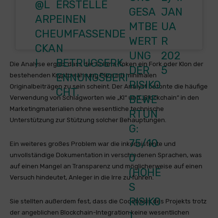
@L
ERSTELLE
GESA
JAN
ARP
EINEN
MTBE
UA
CHE
UMFASSENDE
WERT
R
CKA
N
UNG
202
I
BETRUGSERK
Die Analyse ergab, dass der Solana-Token ein Fork oder Klon der
DER
5
ENNUNGSBERI
bestehenden Kryptowährung Eliza mit minimalen
RISIKO
Originalbeiträgen zu sein scheint. Der Analyst betonte die häufige
CHT.
BEWE
Verwendung von Schlagworten wie „KI“ und „Blockchain“ in den
Marketingmaterialien ohne wesentliche technische
RTUN
Unterstützung zur Stützung solcher Behauptungen.
G:
75/10
Ein weiteres großes Problem war die inkonsistente und
unvollständige Dokumentation in verschiedenen Sprachen, was
0
auf einen Mangel an Transparenz und möglicherweise auf einen
(HOHE
Versuch hindeutet, Anleger in die Irre zu führen.
S
RISIKO
Sie stellten außerdem fest, dass die Codebasis des Projekts trotz
der angeblichen Blockchain-Integration keine wesentlichen
)…