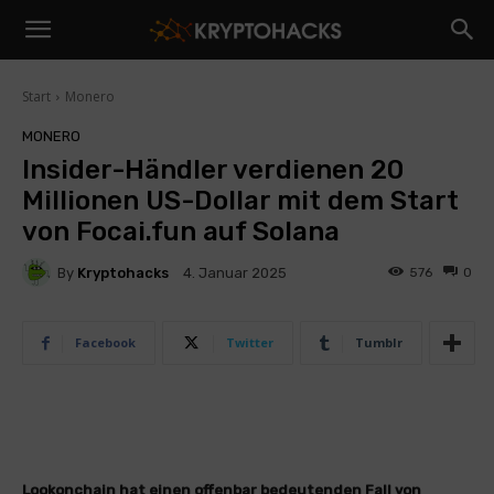
Start
Monero
MONERO
Insider-Händler verdienen 20
Millionen US-Dollar mit dem Start
von Focai.fun auf Solana
By
Kryptohacks
576
0
4. Januar 2025
Facebook
Twitter
Tumblr
Lookonchain hat einen offenbar bedeutenden Fall von