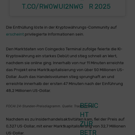
T.CO/RW0WUI2NWG
R 2025
Die Enthüllung löste in der Kryptowährungs-Community auf
erscheint
privilegierte Informationen sein.
Den Marktdaten von Coingecko Terminal zufolge feierte die KI-
Kryptowährung ein starkes Debüt und stieg schnell an Wert,
nachdem sie online ging. Innerhalb von nur 11 Minuten erreichte
das Projekt eine Marktkapitalisierung von über 50 Millionen US-
Dollar. Auch das Handelsvolumen stieg sprunghaft an und
erreichte innerhalb der ersten 47 Minuten nach der Einführung
48,2 Millionen US-Dollar.
BERIC
FOCAI 24-Stunden-Preisdiagramm. Quelle: TradingView
HT
Nachdem es zu Insiderhandelsaktivitäten kam, fiel der Preis auf
ZUR
0,327 US-Dollar, mit einer Marktkapitalisierung von 32,7 Millionen
BETR
US-Dollar.