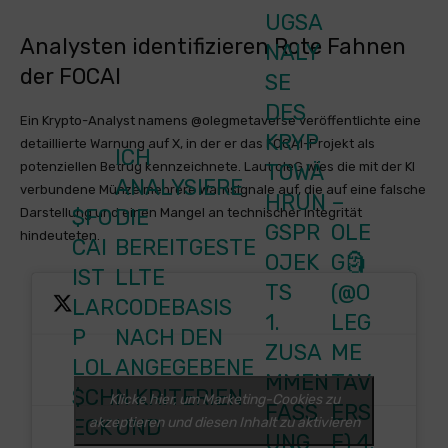
UGSA
Analysten identifizieren
Rote Fahnen
NALY
der FOCAI
SE
DES
Ein Krypto-Analyst namens @olegmetaverse veröffentlichte eine
KRYP
detaillierte Warnung auf X, in der er das FOCAI-Projekt als
ICH
potenziellen Betrug kennzeichnete. Laut oleG wies die mit der KI
TOWÄ
ANALYSIERE
verbundene Münze mehrere Warnsignale auf, die auf eine falsche
HRUN
–
$FO
DIE
Darstellung und einen Mangel an technischer Integrität
GSPR
OLE
hindeuteten.
CAI
BEREITGESTE
OJEK
G🗿
IST
LLTE
TS
(@O
LAR
CODEBASIS
1.
LEG
P
NACH DEN
ZUSA
ME
LOL
ANGEGEBENE
MMEN
TAV
$CH
N KRITERIEN
Klicke hier, um Marketing-Cookies zu
FASS
ERS
akzeptieren und diesen Inhalt zu aktivieren
ECK
UND
UNG
E)
4.