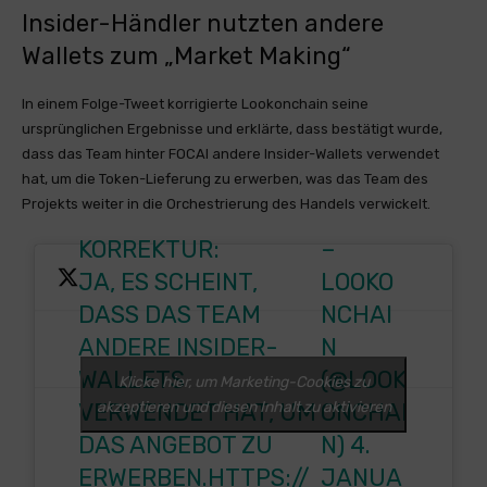
Insider-Händler nutzten andere
Wallets zum „Market Making“
In einem Folge-Tweet korrigierte Lookonchain seine
ursprünglichen Ergebnisse und erklärte, dass bestätigt wurde,
dass das Team hinter FOCAI andere Insider-Wallets verwendet
hat, um die Token-Lieferung zu erwerben, was das Team des
Projekts weiter in die Orchestrierung des Handels verwickelt.
KORREKTUR:
–
JA, ES SCHEINT,
LOOKO
DASS DAS TEAM
NCHAI
ANDERE INSIDER-
N
WALLETS
(@LOOK
Klicke hier, um Marketing-Cookies zu
akzeptieren und diesen Inhalt zu aktivieren
VERWENDET HAT, UM
ONCHAI
DAS ANGEBOT ZU
N)
4.
ERWERBEN.HTTPS://
JANUA