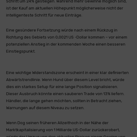
Schritt um 24% gestiegen. Während mehr Gewinne möglich sind,
ist der Kauf am aktuellen Höhepunkt möglicherweise nicht der
intelligenteste Schritt für neue Einträge.
Eine gesündere Fortsetzung würde nach einem Rückzug in
Richtung des Gebiets von 0,0021 US -Dollar kommen – vor einem
potenziellen Anstieg in der kommenden Woche einen besseren
Einstiegspunkt.
Eine wichtige Widerstandszone erscheint in einer klar definierten
Abwärtstrendlinie. Wenn Hund über diesem Level bricht, würde
dies ein starkes Setup für eine lange Position signalisieren.
Dieser Ausbruch könnte einen sauberen Trade von 13% liefern.
Händler, die lange gehen möchten, sollten in Betracht ziehen,
Warnungen auf diesem Niveau zu setzen.
Wenn Dog seinen früheren Allzeithoch in der Nähe der
Marktkapitalisierung von 1 Milliarde US-Dollar zurückerobert,
würde der Umzug von den aktuellen Preisen einem Gewinn von