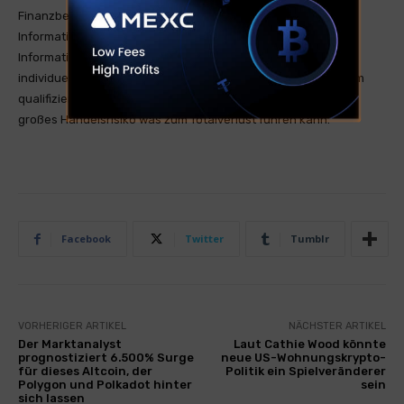
Finanzberatung dar und sind nicht als solche gedacht. Die
Informationen sind allgemeiner Natur und dienen nur zu
Informationszwecken. Wenn Sie Finanzberatung für Ihre
individuelle Situation benötigen, sollten Sie den Rat von einem
qualifizierten Finanzberater einholen. Kryptohandel hat ein
großes Handelsrisiko was zum Totalverlust führen kann.
Facebook
Twitter
Tumblr
VORHERIGER ARTIKEL
NÄCHSTER ARTIKEL
Der Marktanalyst
Laut Cathie Wood könnte
prognostiziert 6.500% Surge
neue US-Wohnungskrypto-
für dieses Altcoin, der
Politik ein Spielveränderer
Polygon und Polkadot hinter
sein
sich lassen