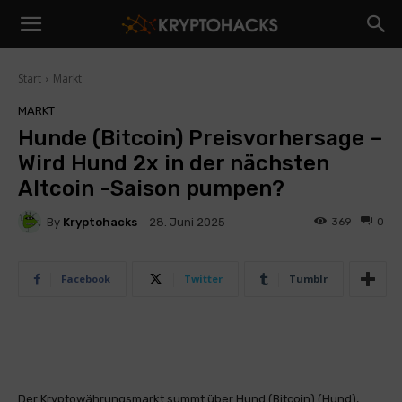
Start
Markt
MARKT
Hunde (Bitcoin) Preisvorhersage –
Wird Hund 2x in der nächsten
Altcoin -Saison pumpen?
By
Kryptohacks
369
0
28. Juni 2025
Facebook
Twitter
Tumblr
Der Kryptowährungsmarkt summt über Hund (Bitcoin) (Hund),