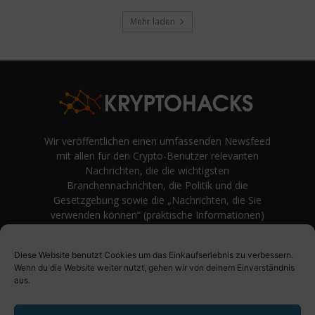
Mehr laden
Wir veröffentlichen einen umfassenden Newsfeed
mit allen für den Crypto-Benutzer relevanten
Nachrichten, die die wichtigsten
Branchennachrichten, die Politik und die
Gesetzgebung sowie die „Nachrichten, die Sie
verwenden können“ (praktische Informationen)
auf Verbraucherebene abdecken.
unvoreingenommene Bewertungen und
Diese Website benutzt Cookies um das Einkaufserlebnis zu verbessern.
Meinungen rund um Kryptowährung. Einfache
Wenn du die Website weiter nutzt, gehen wir von deinem Einverständnis
Logik und Beispiele aus der Praxis werden vor
aus.
Fachjargon und persönlichen Äußerungen
bevorzugt.