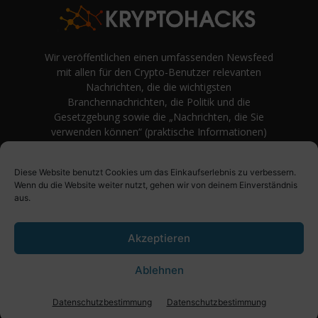
Wir veröffentlichen einen umfassenden Newsfeed
mit allen für den Crypto-Benutzer relevanten
Nachrichten, die die wichtigsten
Branchennachrichten, die Politik und die
Gesetzgebung sowie die „Nachrichten, die Sie
verwenden können“ (praktische Informationen)
auf Verbraucherebene abdecken.
unvoreingenommene Bewertungen und
Diese Website benutzt Cookies um das Einkaufserlebnis zu verbessern.
Meinungen rund um Kryptowährung. Einfache
Wenn du die Website weiter nutzt, gehen wir von deinem Einverständnis
Logik und Beispiele aus der Praxis werden vor
aus.
Fachjargon und persönlichen Äußerungen
bevorzugt.
Akzeptieren
Ablehnen
Über uns
Impressum
Datenschutzbestimmung
Datenschutzbestimmung
Datenschutzbestimmung
© KryptoHacks News - 2021