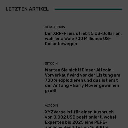
LETZTEN ARTIKEL
BLOCKCHAIN
Der XRP-Preis strebt 5 US-Dollar an,
während Wale 700 Millionen US-
Dollar bewegen
BITCOIN
Warten Sie nicht! Dieser Altcoin-
Vorverkauf wird vor der Listung um
700 % explodieren und das ist erst
der Anfang – Early Mover gewinnen
groß!
ALTCOIN
XYZVerse ist für einen Ausbruch
von 0,002 USD positioniert, wobei
Experten bis 2025 eine PEPE-
ähnliche Rendite von 16.900 %