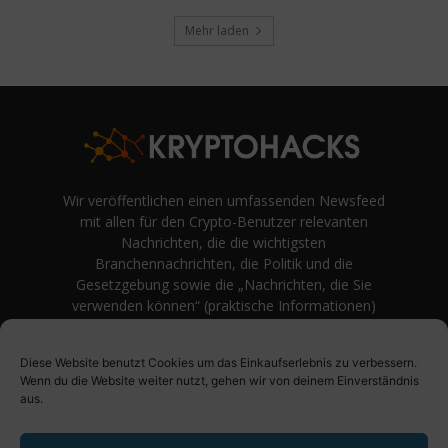
Mehr laden
Wir veröffentlichen einen umfassenden Newsfeed
mit allen für den Crypto-Benutzer relevanten
Nachrichten, die die wichtigsten
Branchennachrichten, die Politik und die
Gesetzgebung sowie die „Nachrichten, die Sie
verwenden können“ (praktische Informationen)
auf Verbraucherebene abdecken.
unvoreingenommene Bewertungen und
Diese Website benutzt Cookies um das Einkaufserlebnis zu verbessern.
Meinungen rund um Kryptowährung. Einfache
Wenn du die Website weiter nutzt, gehen wir von deinem Einverständnis
Logik und Beispiele aus der Praxis werden vor
aus.
Fachjargon und persönlichen Äußerungen
bevorzugt.