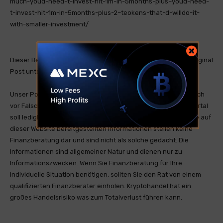
much-youd-need-t-invest-hit-1m-in-5months-plus–youd-need-
t-invest-hit-1m-in-5months-plus-2–teokens-that-d-willdo-it-
with-smaller-investment/
Dieser Beitrag ist ein öffentlicher RSS Feed. Sie finden den Original
Post unter bitcoinethereumnews.com.
Unser Portal ist ein RSS-Nachrichtendienst und distanziert sich
vor Falschmeldungen oder Irreführung. Unser Nachrichtenportal
soll lediglich zum Informationsaustausch genutzt werden. Die auf
dieser Website bereitgestellten Informationen stellen keine
Finanzberatung dar und sind nicht als solche gedacht. Die
Informationen sind allgemeiner Natur und dienen nur zu
Informationszwecken. Wenn Sie Finanzberatung für Ihre
individuelle Situation benötigen, sollten Sie den Rat von einem
qualifizierten Finanzberater einholen. Kryptohandel hat ein
großes Handelsrisiko was zum Totalverlust führen kann.