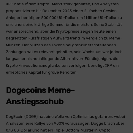
XRP hat auf dem Krypto -Markt stark gehalten, und Analysten
prognostizieren bis Dezember 2025 einen 2 -fachen Gewinn.
Anleger benötigen 500.000 US -Dollar, um 1 Million US -Dollar zu
erreichen, eine kräftige Summe für die meisten. Seine Stabilität
war ansprechend, aber die Kryptopreise zeigen heute einen
begrenzten kurzfristigen Aufwärtstrend im Vergleich zu Meme-
Münzen. Der Nutzen des Tokens bei grenzüberschreitenden
Zahlungen hat es relevant gehalten, sein Wachstum war jedoch
langsamer als hochfliegende Alternativen. Für diejenigen, die
Krypto -Investitionsmöglichkeiten verfolgen, benötigt XRP ein
erhebliches Kapital für große Renditen.
Dogecoins Meme-
Anstiegsschub
DogEcoin (DOGE) hat eine Welle von Optimismus gefahren, wobei
Analysten eine Rallye von 900% voraussagen. Dogge brach über
0,18 US-Dollar und hat ein Triple-Bottom-Muster in Krypto-