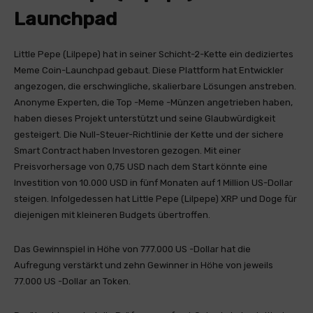
Launchpad
Little Pepe (Lilpepe) hat in seiner Schicht-2-Kette ein dediziertes
Meme Coin-Launchpad gebaut. Diese Plattform hat Entwickler
angezogen, die erschwingliche, skalierbare Lösungen anstreben.
Anonyme Experten, die Top -Meme -Münzen angetrieben haben,
haben dieses Projekt unterstützt und seine Glaubwürdigkeit
gesteigert. Die Null-Steuer-Richtlinie der Kette und der sichere
Smart Contract haben Investoren gezogen. Mit einer
Preisvorhersage von 0,75 USD nach dem Start könnte eine
Investition von 10.000 USD in fünf Monaten auf 1 Million US-Dollar
steigen. Infolgedessen hat Little Pepe (Lilpepe) XRP und Doge für
diejenigen mit kleineren Budgets übertroffen.
Das Gewinnspiel in Höhe von 777.000 US -Dollar hat die
Aufregung verstärkt und zehn Gewinner in Höhe von jeweils
77.000 US -Dollar an Token.