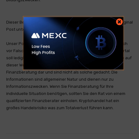
Dieser Beitrag ist ein öffentlicher RSS Feed. Sie finden den Original
Post unter crypto.news .
Unser Portal ist ein RSS-Nachrichtendienst und distanziert sich
vor Falschmeldungen oder Irreführung. Unser Nachrichtenportal
soll lediglich zum Informationsaustausch genutzt werden. Die auf
dieser Website bereitgestellten Informationen stellen keine
Finanzberatung dar und sind nicht als solche gedacht. Die
Informationen sind allgemeiner Natur und dienen nur zu
Informationszwecken. Wenn Sie Finanzberatung für Ihre
individuelle Situation benötigen, sollten Sie den Rat von einem
qualifizierten Finanzberater einholen. Kryptohandel hat ein
großes Handelsrisiko was zum Totalverlust führen kann.