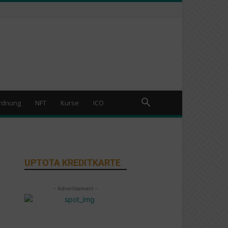
rdnung
NFT
Kurse
ICO
UPTOTA KREDITKARTE
- Advertisement -