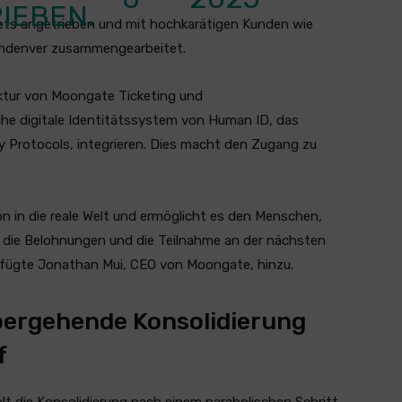
IEBEN.
ets angetrieben und mit hochkarätigen Kunden wie
thdenver zusammengearbeitet.
uktur von Moongate Ticketing und
he digitale Identitätssystem von Human ID, das
 Protocols, integrieren. Dies macht den Zugang zu
on in die reale Welt und ermöglicht es den Menschen,
 die Belohnungen und die Teilnahme an der nächsten
, fügte Jonathan Mui, CEO von Moongate, hinzu.
bergehende Konsolidierung
f
t die Konsolidierung nach einem parabolischen Schritt