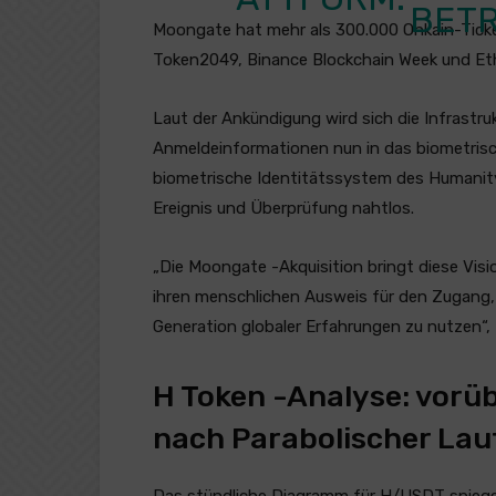
BETR
Moongate hat mehr als 300.000 Onkain-Tick
Token2049, Binance Blockchain Week und E
Laut der Ankündigung wird sich die Infrastr
Anmeldeinformationen nun in das biometrisc
biometrische Identitätssystem des Humanity
Ereignis und Überprüfung nahtlos.
„Die Moongate -Akquisition bringt diese Visi
ihren menschlichen Ausweis für den Zugang,
Generation globaler Erfahrungen zu nutzen“
H Token -Analyse: vorü
nach Parabolischer Lau
Das stündliche Diagramm für H/USDT spiegel