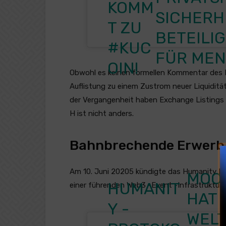
KOMM
SICHERH
T ZU
BETEILI
#KUC
FÜR MEN
OIN
!
Obwohl es keinen formellen Kommentar des 
Auflistung zu einem Zustrom neuer Liquiditä
der Vergangenheit haben Exchange Listings e
H ist nicht anders.
Bahnbrechende Erwerb
Am 10. Juni 20205 kündigte das Humanity P
MOO
HUMANIT
einer führenden Web3 -Event -Infrastrukturp
HAT
Y -
WELT