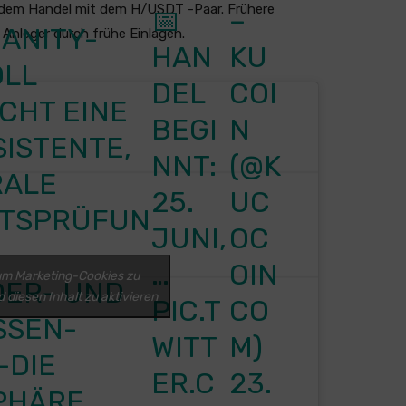
it dem Handel mit dem H/USDT -Paar. Frühere
📅
–
ANITY-
Anleger durch frühe Einlagen.
HAN
KU
OLL
DEL
COI
CHT EINE
BEGI
N
SISTENTE,
NNT:
(@K
RALE
25.
UC
ÄTSPRÜFUN
JUNI,
OC
H
…
OIN
 um Marketing-Cookies zu
ER- UND
 diesen Inhalt zu aktivieren
PIC.T
CO
SSEN-
WITT
M)
-DIE
ER.C
23.
PHÄRE,