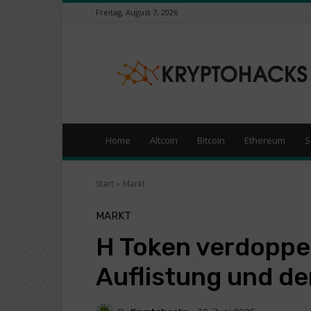
Freitag, August 7, 2026
KryptoHacks
–
Kryptowährungen
/
Börsen
News
Portal
Home
Altcoin
Bitcoin
Ethereum
S
Start
Markt
MARKT
H Token verdoppel
Auflistung und d