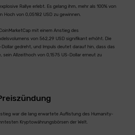
explosive Rallye erlebt. Es gelang ihm, mehr als 100% von
ein Hoch von 0,05182 USD zu gewinnen.
 CoinMarketCap mit einem Anstieg des
delsvolumens von 562,29 USD signifikant erhöht. Die
S-Dollar gedreht, und Impuls deutet darauf hin, dass das
 sein Allzeithoch von 0,1575 US-Dollar erneut zu
 Preiszündung
stieg war die lang erwartete Auflistung des Humanity-
anntesten Kryptowährungsbörsen der Welt.