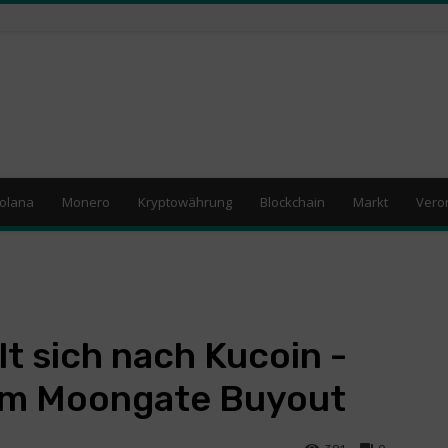
olana
Monero
Kryptowährung
Blockchain
Markt
Vero
t sich nach Kucoin -
em Moongate Buyout