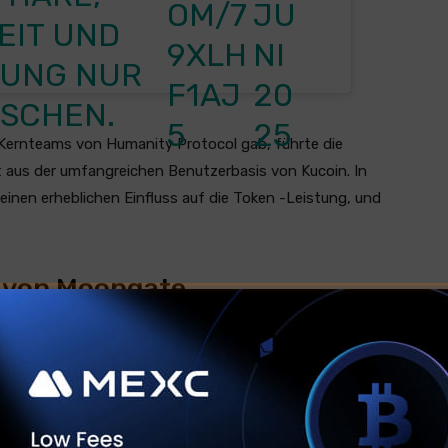
OM/7
JU
EIT UND
9XLH
NI
GUNG NUR
F1AJ
20
SCHEN.
5
25
Kernteams von Humanity Protocol gab, führte die
t aus der umfangreichen Benutzerbasis von Kucoin. In
inen erheblichen Einfluss auf die Token -Leistung, und
 von Moongate
rotocol die strategische Übernahme von Moongate an,
NGATE
LES
–
lattform.
EN
HUMA
WEIT