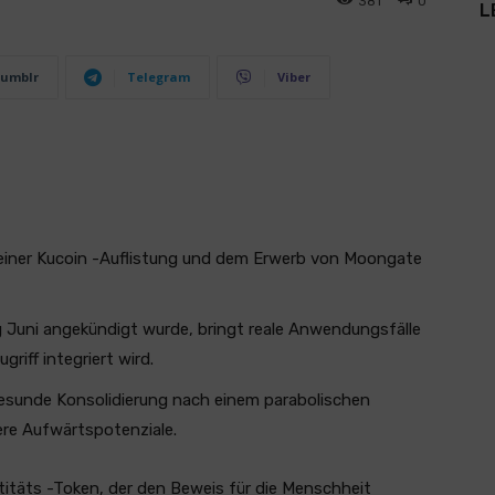
381
0
L
umblr
Telegram
Viber
seiner Kucoin -Auflistung und dem Erwerb von Moongate
 Juni angekündigt wurde, bringt reale Anwendungsfälle
griff integriert wird.
gesunde Konsolidierung nach einem parabolischen
ere Aufwärtspotenziale.
titäts -Token, der den Beweis für die Menschheit