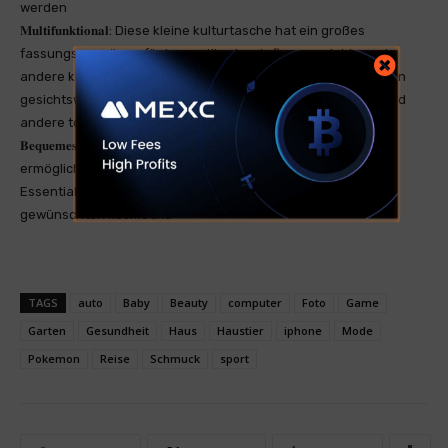
werden
𝐌𝐮𝐥𝐭𝐢𝐟𝐮𝐧𝐤𝐭𝐢𝐨𝐧𝐚𝐥: Diese kleine kulturtasche hat ein großes
fassungsvermögen für kosmetika, hautpflegeprodukte und
andere kleine gegenstände des täglichen bedarfs. Sie können
gesichtswäsche, shampoo, zahnpasta, zahnbürste, kamm und
andere toilettenartikel in diese tasche stecken
𝐁𝐞𝐪𝐮𝐞𝐦𝐞𝐬 𝐃𝐞𝐬𝐢𝐠𝐧: Die weite Öffnung dieser kosmetiktasche
ermöglicht einen mühelosen zugriff auf alle ihre Beauty-
Essentials. Mit dieser kosmetiktasche finden sie schnell ihre
gewünschten kosmetika
TAGS
auto
Baby
Beauty
computer
Foto
Game
Garten
Gesundheit
Haus
Haustier
iphone
Mode
Pokemon
Reise
Schmuck
sport