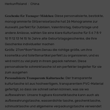
Herkunftsland ‏ : ‎ China
𝐆𝐞𝐬𝐜𝐡𝐞𝐧𝐤𝐞 𝐟ü𝐫 𝐓𝐞𝐞𝐧𝐚𝐠𝐞𝐫-𝐌ä𝐝𝐜𝐡𝐞𝐧: Diese personalisierte, bestickte,
monogrammierte Glitzerreisetasche hat 26 Monogramme zur
Auswahl, perfekt für Jubiläen, Valentinstag, Geburtstage und
andere Anlässe, wählen Sie eine klare Kulturtasche für 5 6 7 8 9
10 11 12 13 14 15 16 Jahre alte Geburtstagsgeschenke, die Ihre
Geschenke individueller machen
𝐆𝐫öß𝐞: 27cm*8cm*16cm.Genau die richtige größe, um ihre
kosmetika und toilettenartikel perfekt zu organisieren, und es
wird nicht zu viel platz in ihrem gepäck nehmen. Diese
personalisierte schminktasche ist ein perfekter begleiter für sie
zum ausgehen
𝐏𝐞𝐫𝐬𝐨𝐧𝐚𝐥𝐢𝐬𝐢𝐞𝐫𝐭𝐞 𝐓𝐫𝐚𝐧𝐬𝐩𝐚𝐫𝐞𝐧𝐭𝐞 𝐊𝐮𝐥𝐭𝐮𝐫𝐭𝐚𝐬𝐜𝐡𝐞: Der transparente
kulturtasche ist aus hochwertigem, transparentem PVC-Material
gefertigt, so dass sie schnell sehen können, was sie wo
aufbewahren. Unsere tragbare Kosmetiktasche kann auch als
aufbewahrungstasche, wasserdichte tasche, geschenktasche,
schmucktasche und allgemeine verpackungstasche verwendet