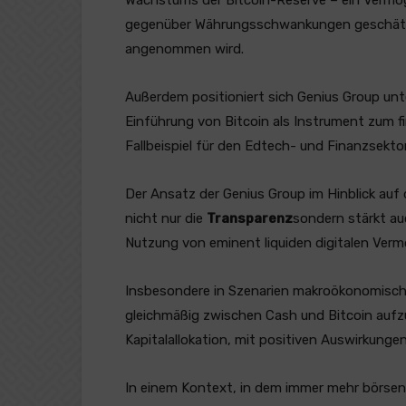
Wachstums der Bitcoin-Reserve – ein Vermöge
gegenüber Währungsschwankungen geschätzt
angenommen wird.
Außerdem positioniert sich Genius Group un
Einführung von Bitcoin als Instrument zum fi
Fallbeispiel für den Edtech- und Finanzsekto
Der Ansatz der Genius Group im Hinblick auf 
nicht nur die
Transparenz
sondern stärkt au
Nutzung von eminent liquiden digitalen Verm
Insbesondere in Szenarien makroökonomische
gleichmäßig zwischen Cash und Bitcoin aufzu
Kapitalallokation, mit positiven Auswirkunge
In einem Kontext, in dem immer mehr börse