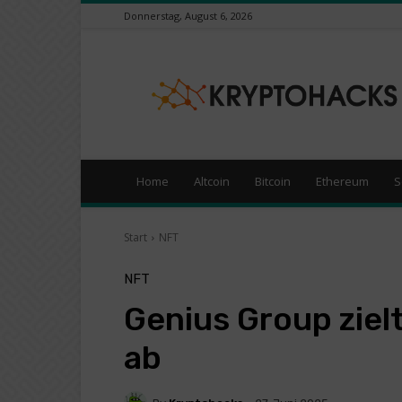
Donnerstag, August 6, 2026
KryptoHacks
–
Kryptowährungen
/
Börsen
News
Portal
Home
Altcoin
Bitcoin
Ethereum
S
Start
NFT
NFT
Genius Group ziel
ab