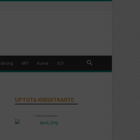
rdnung
NFT
Kurse
ICO
UPTOTA KREDITKARTE
- Advertisement -