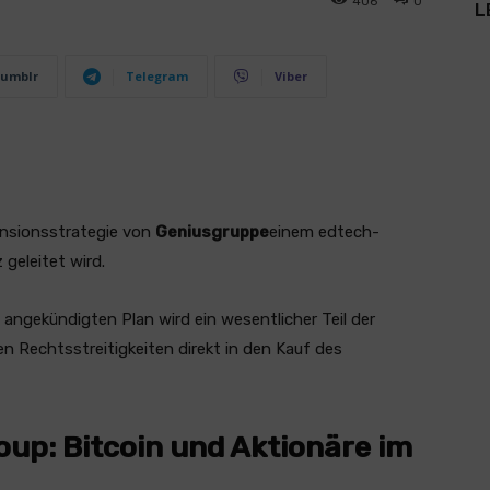
406
0
L
umblr
Telegram
Viber
ansionsstrategie von
Geniusgruppe
einem edtech-
geleitet wird.
gekündigten Plan wird ein wesentlicher Teil der
n Rechtsstreitigkeiten direkt in den Kauf des
oup: Bitcoin und Aktionäre im