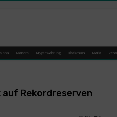
olana
Monero
Kryptowährung
Blockchain
Markt
Vero
t auf Rekordreserven