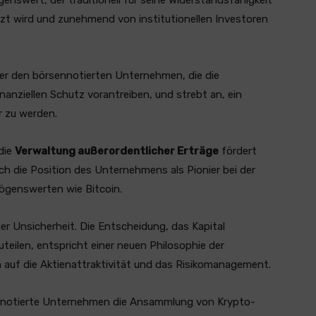
nswert, der traditionell für seine Widerstandsfähigkeit
 wird und zunehmend von institutionellen Investoren
ter den börsennotierten Unternehmen, die die
nanziellen Schutz vorantreiben, und strebt an, ein
r zu werden.
die
Verwaltung außerordentlicher Erträge
fördert
ch die Position des Unternehmens als Pionier bei der
ögenswerten wie Bitcoin.
r Unsicherheit. Die Entscheidung, das Kapital
teilen, entspricht einer neuen Philosophie der
n auf die Aktienattraktivität und das Risikomanagement.
nnotierte Unternehmen die Ansammlung von Krypto-