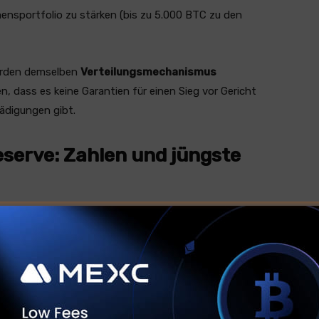
ensportfolio zu stärken (bis zu 5.000 BTC zu den
werden demselben
Verteilungsmechanismus
 dass es keine Garantien für einen Sieg vor Gericht
ädigungen gibt.
eserve: Zahlen und jüngste
at Genius Group bereits klare Signale gegeben: Am 17.
serve an digitalen Vermögenswerten durch einen Zyklus
chatzkammer
zu erreichen, indem ein digitales Portfolio
ines gerichtlichen Erfolgs Stabilität und Renditen