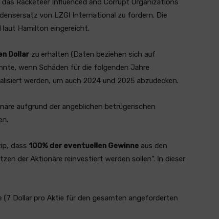
uf das Racketeer Influenced and Corrupt Organizations
adensersatz von LZGI International zu fordern. Die
 laut Hamilton eingereicht.
n Dollar
zu erhalten (Daten beziehen sich auf
önnte, wenn Schäden für die folgenden Jahre
alisiert werden, um auch 2024 und 2025 abzudecken.
ktionäre aufgrund der angeblichen betrügerischen
en.
zip, dass
100% der eventuellen Gewinne
aus den
tzen der Aktionäre reinvestiert werden sollen“. In dieser
e (7 Dollar pro Aktie für den gesamten angeforderten