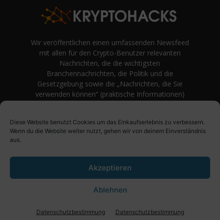
Wir veröffentlichen einen umfassenden Newsfeed
mit allen für den Crypto-Benutzer relevanten
Nachrichten, die die wichtigsten
Branchennachrichten, die Politik und die
Gesetzgebung sowie die „Nachrichten, die Sie
verwenden können“ (praktische Informationen)
auf Verbraucherebene abdecken.
unvoreingenommene Bewertungen und
Diese Website benutzt Cookies um das Einkaufserlebnis zu verbessern.
Meinungen rund um Kryptowährung. Einfache
Wenn du die Website weiter nutzt, gehen wir von deinem Einverständnis
Logik und Beispiele aus der Praxis werden vor
aus.
Fachjargon und persönlichen Äußerungen
bevorzugt.
Akzeptieren
Ablehnen
Über uns
Impressum
Datenschutzbestimmung
Datenschutzbestimmung
Datenschutzbestimmung
© KryptoHacks News - 2021