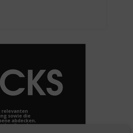
r relevanten
ung sowie die
ebene abdecken.
e Logik und
vorzugt.