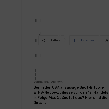
BITCOIN
Wart
ALTCOIN
en
Sie
XYZ
Facebook
Teilen
nich
Vers
t!
e ist
Dies
für
er
eine
Altc
n
oin-
Aus
Vorv
bruc
erka
h
uf
von
VORHERIGER ARTIKEL
wird
0,00
Der in den USA ansässige Spot-Bitcoin-
vor
2
der
USD
ETFS-Netto-Zuflüsse für den 12. Handel
BLOCKCHAIN
List
posi
in Folge! Was bedeutet das? Hier sind die
Der
ung
tioni
Details
XRP
um
ert,