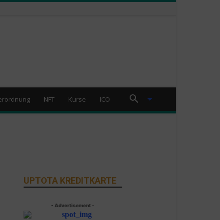
erordnung
NFT
Kurse
ICO
UPTOTA KREDITKARTE
- Advertisement -