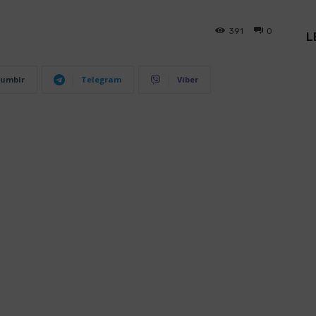
391
0
L
umblr
Telegram
Viber