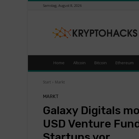
Samstag, August 8, 2026
K
r
y
p
t
Home
Altcoin
Bitcoin
Ethereum
o
H
Start
Markt
a
c
MARKT
k
Galaxy Digitals m
s
–
USD Venture Fund
K
Startups vor
r