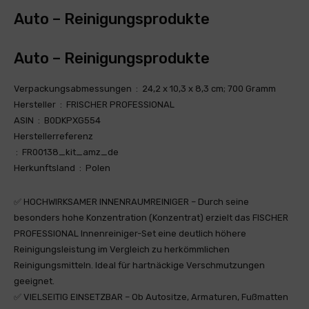
Auto – Reinigungsprodukte
Auto – Reinigungsprodukte
Verpackungsabmessungen ‏ : ‎ 24,2 x 10,3 x 8,3 cm; 700 Gramm
Hersteller ‏ : ‎ FRISCHER PROFESSIONAL
ASIN ‏ : ‎ B0DKPXG554
Herstellerreferenz
‏ : ‎ FR00138_kit_amz_de
Herkunftsland ‏ : ‎ Polen
✅ HOCHWIRKSAMER INNENRAUMREINIGER – Durch seine
besonders hohe Konzentration (Konzentrat) erzielt das FISCHER
PROFESSIONAL Innenreiniger-Set eine deutlich höhere
Reinigungsleistung im Vergleich zu herkömmlichen
Reinigungsmitteln. Ideal für hartnäckige Verschmutzungen
geeignet.
✅ VIELSEITIG EINSETZBAR – Ob Autositze, Armaturen, Fußmatten