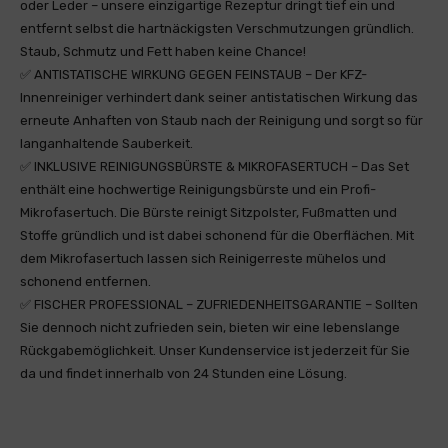
oder Leder – unsere einzigartige Rezeptur dringt tief ein und
entfernt selbst die hartnäckigsten Verschmutzungen gründlich.
Staub, Schmutz und Fett haben keine Chance!
✅ ANTISTATISCHE WIRKUNG GEGEN FEINSTAUB – Der KFZ-
Innenreiniger verhindert dank seiner antistatischen Wirkung das
erneute Anhaften von Staub nach der Reinigung und sorgt so für
langanhaltende Sauberkeit.
✅ INKLUSIVE REINIGUNGSBÜRSTE & MIKROFASERTUCH – Das Set
enthält eine hochwertige Reinigungsbürste und ein Profi-
Mikrofasertuch. Die Bürste reinigt Sitzpolster, Fußmatten und
Stoffe gründlich und ist dabei schonend für die Oberflächen. Mit
dem Mikrofasertuch lassen sich Reinigerreste mühelos und
schonend entfernen.
✅ FISCHER PROFESSIONAL – ZUFRIEDENHEITSGARANTIE – Sollten
Sie dennoch nicht zufrieden sein, bieten wir eine lebenslange
Rückgabemöglichkeit. Unser Kundenservice ist jederzeit für Sie
da und findet innerhalb von 24 Stunden eine Lösung.