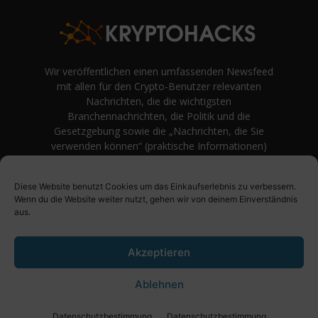
Wir veröffentlichen einen umfassenden Newsfeed
mit allen für den Crypto-Benutzer relevanten
Nachrichten, die die wichtigsten
Branchennachrichten, die Politik und die
Gesetzgebung sowie die „Nachrichten, die Sie
verwenden können“ (praktische Informationen)
auf Verbraucherebene abdecken.
unvoreingenommene Bewertungen und
Diese Website benutzt Cookies um das Einkaufserlebnis zu verbessern.
Meinungen rund um Kryptowährung. Einfache
Wenn du die Website weiter nutzt, gehen wir von deinem Einverständnis
Logik und Beispiele aus der Praxis werden vor
aus.
Fachjargon und persönlichen Äußerungen
bevorzugt.
Akzeptieren
Ablehnen
Über uns
Impressum
Datenschutzbestimmung
Datenschutzbestimmung
Datenschutzbestimmung