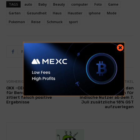
TAGS
auto
Baby
Beauty
computer
Foto
Game
Garten
Gesundheit
Haus
Haustier
iphone
Mode
Pokemon
Reise
Schmuck
sport
Facebook
Twitter
VORHERIGER ARTIKEL
NÄCHSTER ARTIKEL
OKX -CEO entschuldigt sich
Bybit, um den
für Benutzerausschüsse,
Handelsgebühren für
zitiert falsch positive
indische Nutzer ab dem 7.
Ergebnisse
Juli zusätzliche 18% GST
aufzuerlegen