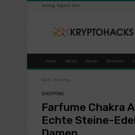
Samstag, August 8, 2026
KryptoHacks
–
Kryptowährungen
/
Börsen
News
Portal
Home
Altcoin
Bitcoin
Ethereum
S
Start
Shopping
SHOPPING
Farfume Chakra A
Echte Steine-Ede
Damen