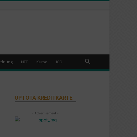
rdnung
NFT
Kurse
ICO
UPTOTA KREDITKARTE
- Advertisement -