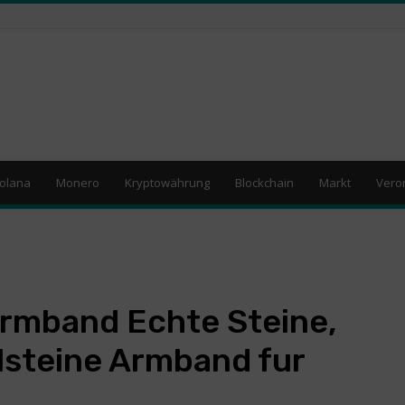
olana
Monero
Kryptowährung
Blockchain
Markt
Vero
rmband Echte Steine,
lsteine Armband fur