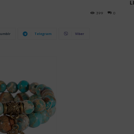
L
399
0
umblr
Telegram
Viber