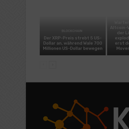
Warten
Altcoin-
BLOCKCHAIN
der L
Der XRP-Preis strebt 5 US-
explod
Dollar an, während Wale 700
erst d
Millionen US-Dollar bewegen
Mover