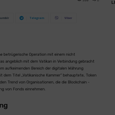
358
0
L
umblr
Telegram
Viber
e betrügerische Operation mit einem nicht
s angeblich mit dem Vatikan in Verbindung gebracht
dem aufkeimenden Bereich der digitalen Währung
t dem Titel „Vatikanische Kammer“ behauptete, Token
en Trend von Organisationen, die die Blockchain -
gung von Fonds einnehmen.
ung