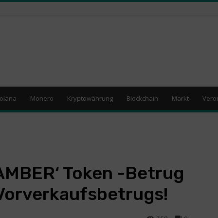
olana
Monero
Kryptowährung
Blockchain
Markt
Vero
AMBER‘ Token -Betrug
Vorverkaufsbetrugs!