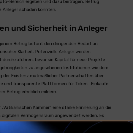
rypto-Bereich ergeben und dazu beitragen, Betrug
e Anleger schaden könnten.
 und Sicherheit in Anleger
enem Betrug betont den dringenden Bedarf an
rischer Klarheit. Potenzielle Anleger werden
t durchzuführen, bevor sie Kapital für neue Projekte
Zugehörigkeiten zu angesehenen Institutionen wie dem
g der Existenz mutmaßlicher Partnerschaften über
erte und transparente Plattformen für Token -Einkäufe
er Betrug erheblich mildern.
„Vatikanischen Kammer“ eine starke Erinnerung an die
im digitalen Vermögensraum angewendet werden. Es
t der Gemeinschaft und die anhaltende Notwendigkeit
uf dem sich ständig weiterentwickelnden