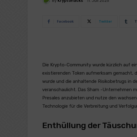
By
Kryptohacks
11. Juli 2025
Facebook
Twitter
T
Die Krypto-Community wurde kürzlich auf ein
existierenden Token aufmerksam gemacht, da
wurde und die anhaltende Risikobetrugs in 
veranschaulicht. Das Sham -Unternehmen mi
Presales anzubieten und nutze den wachsend
Technologie für die Verbreitung und Verfol
Enthüllung der Täusch