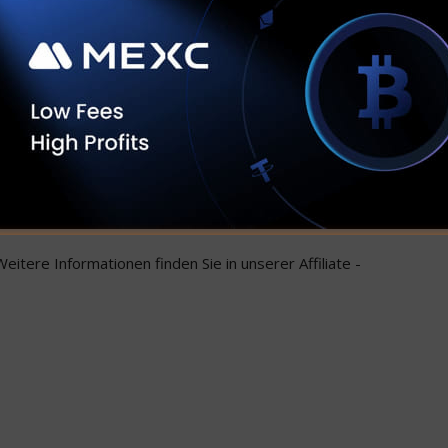
ektor weiter ärgert, bleibt es für alle Beteiligten von
formiert zu bleiben.
Kapital ist gefährdet. Investieren Sie nicht, es sei
en, das Sie investieren. Lesen Sie den vollständigen
 Weitere Informationen finden Sie in unserer Affiliate -