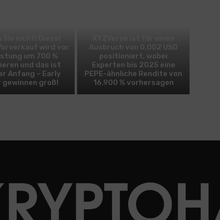
BITCOIN
ALTCOIN
 Sie nicht! Dieser
XYZVerse ist für einen
Vorverkauf wird vor
Ausbruch von 0,002 USD
istung um 700 %
positioniert, wobei
ieren und das ist
Experten bis 2025 eine
er Anfang – Early
PEPE-ähnliche Rendite von
 gewinnen groß!
16.900 % vorhersagen