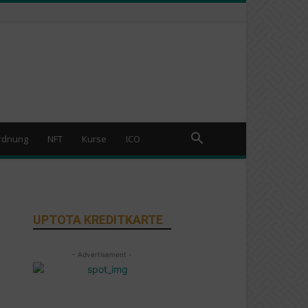
rdnung
NFT
Kurse
ICO
UPTOTA KREDITKARTE
- Advertisement -