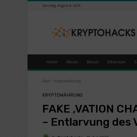
Samstag, August 8, 2026
KryptoHacks
–
Kryptowährungen
/
Börsen
News
Portal
Home
Altcoin
Bitcoin
Ethereum
S
Start
Kryptowährung
KRYPTOWÄHRUNG
FAKE ‚VATION CH
– Entlarvung des 