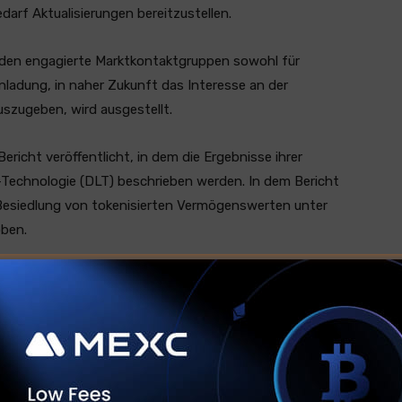
arf Aktualisierungen bereitzustellen.
den engagierte Marktkontaktgruppen sowohl für
inladung, in naher Zukunft das Interesse an der
szugeben, wird ausgestellt.
richt veröffentlicht, in dem die Ergebnisse ihrer
 -Technologie (DLT) beschrieben werden. In dem Bericht
Besiedlung von tokenisierten Vermögenswerten unter
ben.
Märkte in der Regulierung der Krypto-Assets (MICA)
 2024. Die MICA-Regulierung soll einen einheitlichen
hmer in der gesamten EU festlegen.
 wider und hat kürzlich einen tokenisierten Handel
artet, um 24/7 Provisionsfreie Handel mit populären