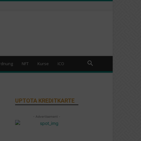
rdnung
NFT
Kurse
ICO
UPTOTA KREDITKARTE
- Advertisement -