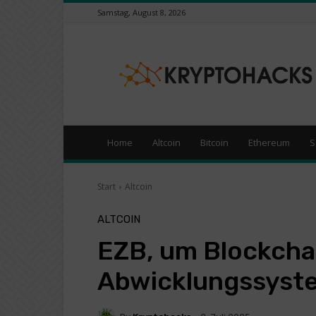
Samstag, August 8, 2026
KryptoHacks
–
Kryptowährungen
/
Börsen
News
Portal
Home
Altcoin
Bitcoin
Ethereum
S
Start
Altcoin
ALTCOIN
EZB, um Blockchai
Abwicklungssyste