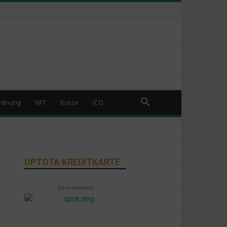
rdnung
NFT
Kurse
ICO
UPTOTA KREDITKARTE
- Advertisement -