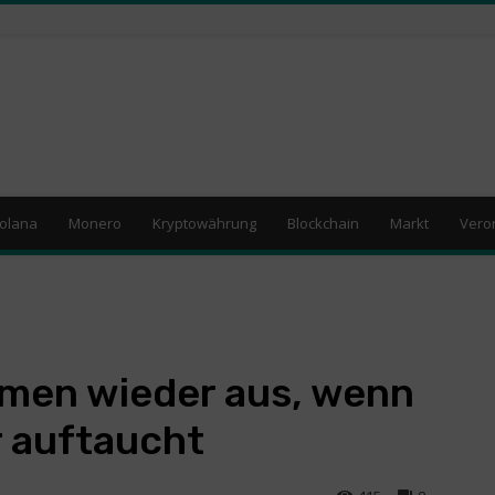
olana
Monero
Kryptowährung
Blockchain
Markt
Vero
men wieder aus, wenn
r auftaucht