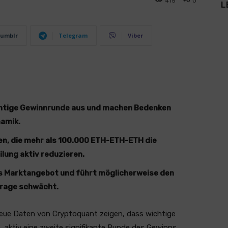
415
0
L
umblr
Telegram
Viber
chtige Gewinnrunde aus und machen Bedenken
namik.
n, die mehr als 100.000 ETH-ETH-ETH die
lung aktiv reduzieren.
as Marktangebot und führt möglicherweise den
frage schwächt.
eue Daten von Cryptoquant zeigen, dass wichtige
n, aktiv eine zweite signifikante Runde des Gewinns