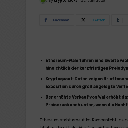
By
Kryptohacks
22. Juni 2025
Facebook
Twitter
T
Ethereum-Wale führen eine zweite wi
hinsichtlich der kurzfristigen Preisdy
Kryptoquant-Daten zeigen Brieftasche
Exposition durch groß angelegte Vertei
Der erhöhte Verkauf von Wal erhöht d
Preisdruck nach unten, wenn die Nach
Ethereum steht erneut im Rampenlicht, da n
Inhaber, die oft als „Wale“ bezeichnet werde