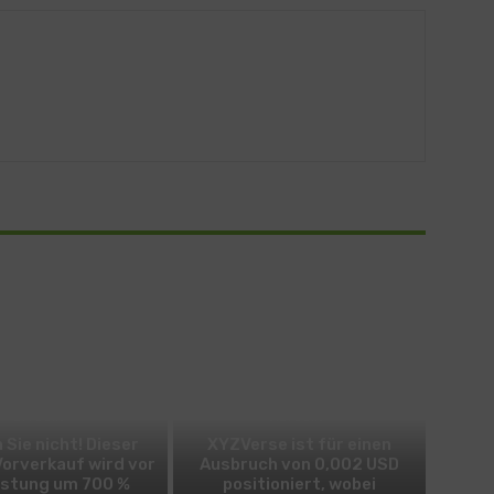
BITCOIN
ALTCOIN
 Sie nicht! Dieser
XYZVerse ist für einen
Vorverkauf wird vor
Ausbruch von 0,002 USD
istung um 700 %
positioniert, wobei