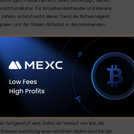
ofortigen Preisabfall nicht direkt vorhersagt, dienen
rsichtsindikator. Für Einzelhandelshändler und kleinere
k zählen, unterstreicht dieser Trend die Notwendigkeit
gnalen und der Onkain-Aktivität in den kommenden
en neue Volatilität
en nicht immer zu sofortigen oder dramatischen
der Volatilität und Unsicherheit in den Markt einführt.
ei nachfolge zwei Gewinnwellen ausgeführt haben,
 überwachen, um ihre Positionen zu optimieren, anstatt
etten.
ilnehmer genau darauf achten, ob dieser Trend der
fortgesetzt wird. Sollte der Verkauf von Wal, die
Ethereum kurzfristig einen erhöhten Widerstand bei der