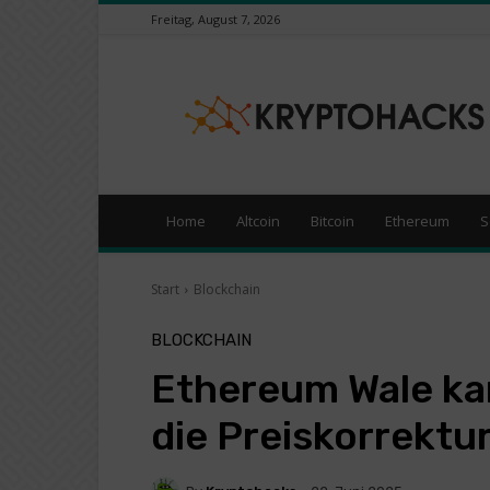
Freitag, August 7, 2026
KryptoHacks
–
Kryptowährungen
/
Börsen
News
Portal
Home
Altcoin
Bitcoin
Ethereum
S
Start
Blockchain
BLOCKCHAIN
Ethereum Wale ka
die Preiskorrektu