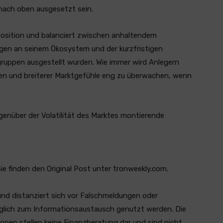
ach oben ausgesetzt sein.
Position und balanciert zwischen anhaltendem
bigen an seinem Ökosystem und der kurzfristigen
gruppen ausgestellt wurden. Wie immer wird Anlegern
ten und breiterer Marktgefühle eng zu überwachen, wenn
enüber der Volatilität des Marktes montierende
 Sie finden den Original Post unter tronweekly.com.
und distanziert sich vor Falschmeldungen oder
ediglich zum Informationsaustausch genutzt werden. Die
ionen stellen keine Finanzberatung dar und sind nicht