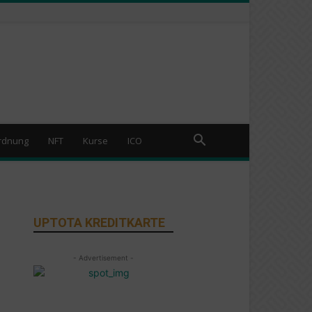
rdnung
NFT
Kurse
ICO
UPTOTA KREDITKARTE
- Advertisement -