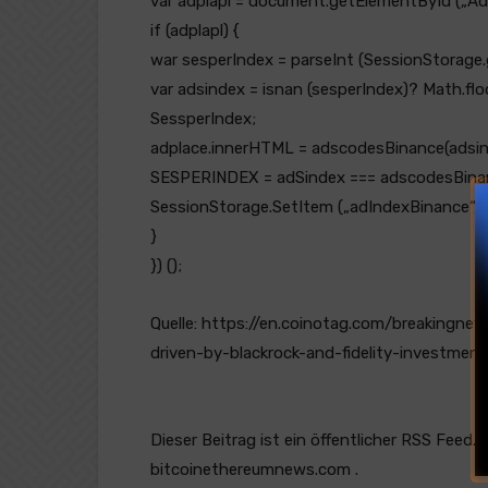
var adplapl = document.getElementById („Ad
if (adplapl) {
war sesperIndex = parseInt (SessionStorage.
var adsindex = isnan (sesperIndex)? Math.fl
SessperIndex;
adplace.innerHTML = adscodesBinance(adsin
SESPERINDEX = adSindex === adscodesBinance
SessionStorage.SetItem („adIndexBinance“, 
}
}) ();
Quelle: https://en.coinotag.com/breakingne
driven-by-blackrock-and-fidelity-investment
Dieser Beitrag ist ein öffentlicher RSS Feed. 
bitcoinethereumnews.com .