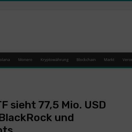
olana
Monero
Kryptowährung
Blockchain
Markt
Vero
 sieht 77,5 Mio. USD
 BlackRock und
nts