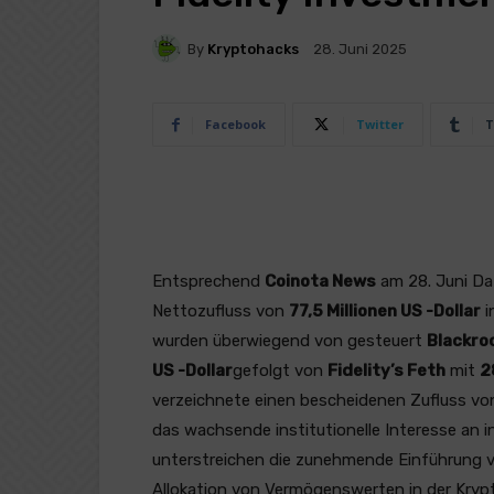
By
Kryptohacks
28. Juni 2025
Facebook
Twitter
T
Entsprechend
Coinota News
am 28. Juni D
Nettozufluss von
77,5 Millionen US -Dollar
i
wurden überwiegend von gesteuert
Blackro
US -Dollar
gefolgt von
Fidelity’s Feth
mit
2
verzeichnete einen bescheidenen Zufluss v
das wachsende institutionelle Interesse an 
unterstreichen die zunehmende Einführung v
Allokation von Vermögenswerten in der Kryp