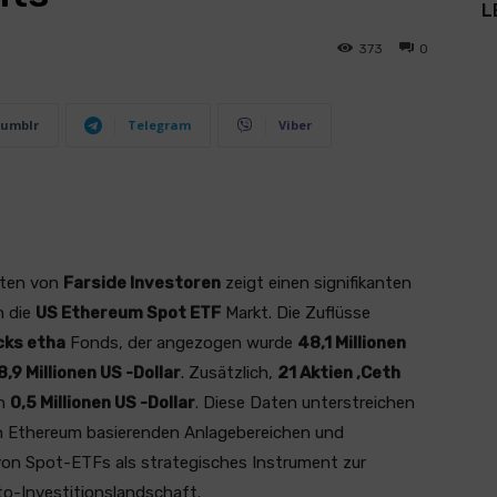
L
373
0
umblr
Telegram
Viber
aten von
Farside Investoren
zeigt einen signifikanten
n die
US Ethereum Spot ETF
Markt. Die Zuflüsse
cks etha
Fonds, der angezogen wurde
48,1 Millionen
8,9 Millionen US -Dollar
. Zusätzlich,
21 Aktien ‚Ceth
on
0,5 Millionen US -Dollar
. Diese Daten unterstreichen
in Ethereum basierenden Anlagebereichen und
on Spot-ETFs als strategisches Instrument zur
to-Investitionslandschaft.