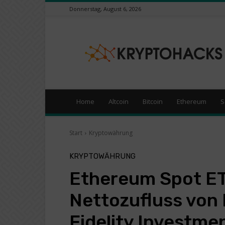
Donnerstag, August 6, 2026
KryptoHacks
–
Kryptowährungen
/
Börsen
News
Portal
Home
Altcoin
Bitcoin
Ethereum
S
Start
Kryptowährung
KRYPTOWÄHRUNG
Ethereum Spot ETF
Nettozufluss von
Fidelity Investme