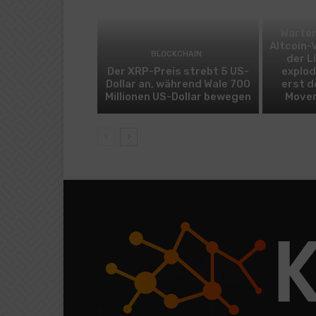
Warten
Altcoin-
BLOCKCHAIN
der L
Der XRP-Preis strebt 5 US-
explod
Dollar an, während Wale 700
erst d
Millionen US-Dollar bewegen
Mover