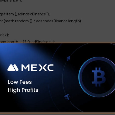
s-Binance“);
getItem („adIndexBinance“);
oor (math.random () * adscodesBinance.length):
dex);
.length – 1? 0: adSindex + 1;
SesssperIndex);
ws/ethereumspot-etf-sees-77-5-million-net-inflow-
s/
Sie finden den Original Post unter