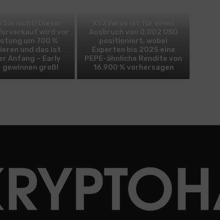
BITCOIN
ALTCOIN
 Sie nicht! Dieser
XYZVerse ist für einen
Vorverkauf wird vor
Ausbruch von 0,002 USD
istung um 700 %
positioniert, wobei
ieren und das ist
Experten bis 2025 eine
er Anfang – Early
PEPE-ähnliche Rendite von
 gewinnen groß!
16.900 % vorhersagen