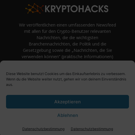
Wir veröffentlichen einen umfassenden Newsfeed
mit allen für den Crypto-Benutzer relevanten
Nachrichten, die die wichtigsten
Branchennachrichten, die Politik und die
Gesetzgebung sowie die „Nachrichten, die Sie
verwenden können“ (praktische Informationen)
auf Verbraucherebene abdecken.
unvoreingenommene Bewertungen und
Diese Website benutzt Cookies um das Einkaufserlebnis zu verbessern.
Meinungen rund um Kryptowährung. Einfache
Wenn du die Website weiter nutzt, gehen wir von deinem Einverständnis
Logik und Beispiele aus der Praxis werden vor
aus.
Fachjargon und persönlichen Äußerungen
bevorzugt.
Akzeptieren
Ablehnen
Über uns
Impressum
Datenschutzbestimmung
Datenschutzbestimmung
Datenschutzbestimmung
© KryptoHacks News - 2021