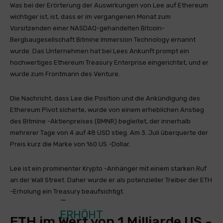
Was bei der Erörterung der Auswirkungen von Lee auf Ethereum
wichtiger ist, ist, dass er im vergangenen Monat zum
Vorsitzenden einer NASDAQ-gehandelten Bitcoin-
Bergbaugesellschaft Bitmine Immersion Technology ernannt
wurde. Das Unternehmen hat bei Lees Ankunft prompt ein
hochwertiges Ethereum Treasury Enterprise eingerichtet, und er
wurde zum Frontmann des Venture.
Die Nachricht, dass Lee die Position und die Ankündigung des
Ethereum Pivot sicherte, wurde von einem erheblichen Anstieg
des Bitmine -Aktienpreises (BMNR) begleitet, der innerhalb
mehrerer Tage von 4 auf 48 USD stieg. Am 3. Juli überquerte der
Preis kurz die Marke von 160 US -Dollar.
Lee ist ein prominenter Krypto -Anhänger mit einem starken Ruf
an der Wall Street. Daher wurde er als potenzieller Treiber der ETH
-Erholung ein Treasury beaufsichtigt.
–
ERHÖHT
ETH im Wert von 1 Milliarde US -