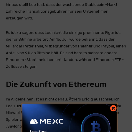
hinaus stellt Lee fest, dass der wachsende Stablecoin -Markt
zahlreiche Transaktionsgebühren für sein Unternehmen
erzeugen wird.
Es ist zu sagen, dass Lee nicht die einzige prominente Figur ist,
die für Bitmine arbeitet. Am 16. Juli wurde bekannt, dass der
Milliardär Peter Thiel, Mitbegründer von Palantir und Paypal, einen
Anteil von 9% an Bitmine hält. Es sind bereits mehrere andere
Ethereum -Staatsanleihen entstanden, während Ethereum ETF -
Zuflüsse steigen.
Die Zukunft von Ethereum
Im Allgemeinen ist es nicht genau, Äthers Erfolg ausschließlich
Lee zuzuschreiben, da es nicht genau wäre, Bitcoins Wachstum
Michael Saylors Aktivität zuzuschreiben, wenn es bedeutende
Spieler wie BlackRock auf dem Feld gibt. Lee ist also eher ein
„Saylor of Ethereum“ als „Erlöser von Ethereum“.