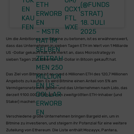
TOK
OM/
ETH
(@FUNDS
EN
QCX1
ERWORB
STRAT)
KAU
FTL
EN
18. JULI
FEN
WXE
– MSTR
2025
HAT IM
Um die Ambitionen von Bitmine zu betonen, ist es erwähnenswert,
dass das Unternehmen in sieben Tagen ETH im Wert von 1 Milliarde
SELBEN
US -Dollar gekauft hat. Lee merkt an, dass Microstrategy in
ZEITRAH
sieben Tagen 250 Millionen US -Dollar in Bitcoin gekauft hat.
MEN 250
Das Ziel von Bitmine ist es, rund 6 Millionen ETH des 120,7 Millionen
MILLION
Angebots zu kaufen. Es wird Bitmine einen Anteil von 5% am
EN US -
Vermögensnetzwerk geben und das Unternehmen nach Lido, das
DOLLAR
derzeit 9.100.000 ETH hält, zum zweitgrößten ETH-Inhaber (und
ERWORB
Staker) machen.
EN
Verschiedene große Unternehmen bringen Bargeld ein, um in
Bitmine zu investieren, und steigern ihr Potenzial für eine weitere
Zuteilung von Ethereum. Die Liste enthält Mozayyx, Pantera,