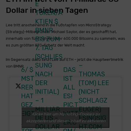
E
Dollar in sieben Tagen
TOKEN/A
KTIEN
$
Lee tritt anscheinend in die Fußstapfen von MicroStrategy
BMNR
(Strategy)-Mitbegründer Michael Saylor, der es geschafft hat,
BIS ZUM
innerhalb von fünf Jahren über 600.000 Bitcoins zu sammeln, was
es zum größten BTC-Schatz der Welt macht.
7. TAG
(SCHLIESS
Im Gegensatz dazu setzt Lee auf ETH – jetzt die Hauptwertmetrik
UNG N
–
von BMNR.
6/
$
DAS
ACH D
THOMAS
MST
IST
ER I
(TOM) LEE
RER
ALL
NITIAL)
(NICHT
HAT
ES!
– 1
SCHLAGZ
GEZ
PIC.T
MILLIAR
EUGER)
EIGT
WITT
Klicke hier, um Marketing-Cookies zu
DE US -
FSINGSIG
akzeptieren und diesen Inhalt zu aktivieren
,
ER.C
DOLLAR
HT.COM