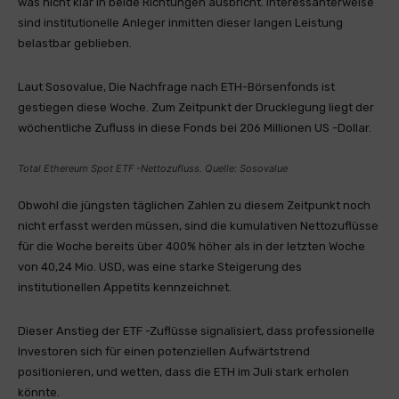
was nicht klar in beide Richtungen ausbricht. Interessanterweise
sind institutionelle Anleger inmitten dieser langen Leistung
belastbar geblieben.
Laut Sosovalue,
Die Nachfrage nach ETH-Börsenfonds ist
gestiegen
diese Woche. Zum Zeitpunkt der Drucklegung liegt der
wöchentliche Zufluss in diese Fonds bei 206 Millionen US -Dollar.
Total Ethereum Spot ETF -Nettozufluss. Quelle: Sosovalue
Obwohl die jüngsten täglichen Zahlen zu diesem Zeitpunkt noch
nicht erfasst werden müssen, sind die kumulativen Nettozuflüsse
für die Woche bereits über 400% höher als in der letzten Woche
von 40,24 Mio. USD, was eine starke Steigerung des
institutionellen Appetits kennzeichnet.
Dieser Anstieg der ETF -Zuflüsse signalisiert, dass professionelle
Investoren sich für einen potenziellen Aufwärtstrend
positionieren, und wetten, dass die ETH im Juli stark erholen
könnte.