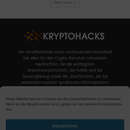
Mehr laden
Wir veröffentlichen einen umfassenden Newsfeed
mit allen für den Crypto-Benutzer relevanten
Nachrichten, die die wichtigsten
Branchennachrichten, die Politik und die
Gesetzgebung sowie die „Nachrichten, die Sie
verwenden können“ (praktische Informationen)
auf Verbraucherebene abdecken.
unvoreingenommene Bewertungen und
Diese Website benutzt Cookies um das Einkaufserlebnis zu verbessern.
Meinungen rund um Kryptowährung. Einfache
Wenn du die Website weiter nutzt, gehen wir von deinem Einverständnis
Logik und Beispiele aus der Praxis werden vor
aus.
Fachjargon und persönlichen Äußerungen
bevorzugt.
Akzeptieren