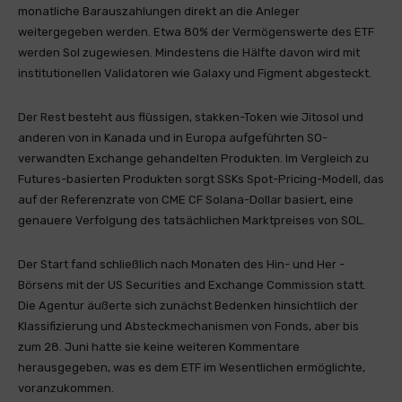
monatliche Barauszahlungen direkt an die Anleger
weitergegeben werden. Etwa 80% der Vermögenswerte des ETF
werden Sol zugewiesen. Mindestens die Hälfte davon wird mit
institutionellen Validatoren wie Galaxy und Figment abgesteckt.
Der Rest besteht aus flüssigen, stakken-Token wie Jitosol und
anderen von in Kanada und in Europa aufgeführten SO-
verwandten Exchange gehandelten Produkten. Im Vergleich zu
Futures-basierten Produkten sorgt SSKs Spot-Pricing-Modell, das
auf der Referenzrate von CME CF Solana-Dollar basiert, eine
genauere Verfolgung des tatsächlichen Marktpreises von SOL.
Der Start fand schließlich nach Monaten des Hin- und Her -
Börsens mit der US Securities and Exchange Commission statt.
Die Agentur äußerte sich zunächst Bedenken hinsichtlich der
Klassifizierung und Absteckmechanismen von Fonds, aber bis
zum 28. Juni hatte sie keine weiteren Kommentare
herausgegeben, was es dem ETF im Wesentlichen ermöglichte,
voranzukommen.