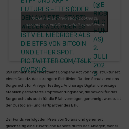
ETF- UND XRP -
(@E
FUTURES -ETFS (ODER
RICB
DEN AVG ETF -START)
Klicke hier, um Marketing-Cookies zu
ALC
akzeptieren und diesen Inhalt zu aktivieren
WIEDER WEG, ABER ES
HUN
IST VIEL NIEDRIGER ALS
AS)
DIE ETFS VON BITCOIN
2.
UND ETHER SPOT.
JULI
PIC.TWITTER.COM/T6LK
202
QWDXLC
5
SSK ist nach dem Investment Company Act von 1940 strukturiert,
einem Gesetz, das strengere Richtlinien für den Schutz und das
Sorgerecht für Anleger festlegt. Anchorage Digital, die einzige
staatlich gecharterte Kryptowährungsbank, die sowohl für das
Sorgerecht als auch für die Pfahlvermögen genehmigt wurde, ist
der Custodian- und Haftpartner des ETF.
Der Fonds verfolgt den Preis von Solana und generiert
gleichzeitig eine zusätzliche Rendite durch das Ablegen, wobei