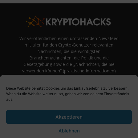
Wir veröffentlichen einen umfassenden Newsfeed
mit allen für den Crypto-Benutzer relevanten
Nachrichten, die die wichtigsten
Branchennachrichten, die Politik und die
Gesetzgebung sowie die „Nachrichten, die Sie
verwenden können“ (praktische Informationen)
auf Verbraucherebene abdecken.
unvoreingenommene Bewertungen und
Diese Website benutzt Cookies um das Einkaufserlebnis zu verbessern.
Meinungen rund um Kryptowährung. Einfache
Wenn du die Website weiter nutzt, gehen wir von deinem Einverständnis
Logik und Beispiele aus der Praxis werden vor
aus.
Fachjargon und persönlichen Äußerungen
bevorzugt.
Akzeptieren
Ablehnen
Über uns
Impressum
Datenschutzbestimmung