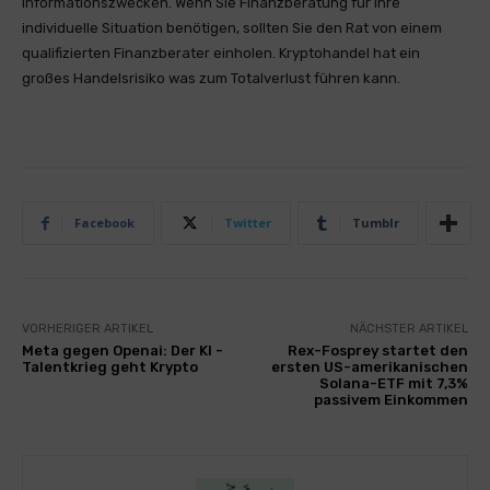
Informationszwecken. Wenn Sie Finanzberatung für Ihre
individuelle Situation benötigen, sollten Sie den Rat von einem
qualifizierten Finanzberater einholen. Kryptohandel hat ein
großes Handelsrisiko was zum Totalverlust führen kann.
Facebook
Twitter
Tumblr
VORHERIGER ARTIKEL
NÄCHSTER ARTIKEL
Meta gegen Openai: Der KI -
Rex-Fosprey startet den
Talentkrieg geht Krypto
ersten US-amerikanischen
Solana-ETF mit 7,3%
passivem Einkommen