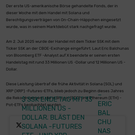
Der erste US-amerikanische Börse gehandelte Fonds, der in
dieser Woche mit dem Handel mit Solana und
Berechtigungsverträgen von On-Chain-Häppchen eingesetzt
wurde, was in seinem Marktdebüt stark nachgefragt wurde.
Am 2. Juli 2025 wurde der Handel mit dem Ticker SSK mit dem
Ticker SSK an der CBOE-Exchange eingeführt. Laut Eric Balchunas
von Bloomberg ETF -Analyst auf X beendete er seinen ersten
Handelstag mit rund 33 Millionen US -Dollar und 12 Millionen US -
Dollar.
Diese Leistung übertraf die frühe Aktivität in Solana (SOL) und
XRP (XRP) -Futures-ETFs, blieb jedoch zu Beginn dieses Jahres
–
$ SSK
ENDE TAG MIT 33
die Rekordnummern, die in Bitcoin (BTC) und Ethereum (ETH) -
ERIC
Pot-ETFs beobachtet wurden.
MILLIONEN US -
BAL
DOLLAR. BLÄST DEN
CHU
SOLANA -FUTURES
NAS