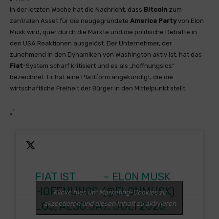
In der letzten Woche hat die Nachricht, dass
Bitcoin
zum
zentralen Asset für die neugegründete
America Party
von Elon
Musk wird, quer durch die Märkte und die politische Debatte in
den USA Reaktionen ausgelöst. Der Unternehmer, der
zunehmend in den Dynamiken von Washington aktiv ist, hat das
Fiat
-System scharf kritisiert und es als „hoffnungslos“
bezeichnet. Er hat eine Plattform angekündigt, die die
wirtschaftliche Freiheit der Bürger in den Mittelpunkt stellt.
„`
FIAT IST
– ELON MUSK
HOFFNUNGS
(@ELONMUSK)
Klicke hier, um Marketing-Cookies zu
LOS, ALSO JA
akzeptieren und diesen Inhalt zu aktivieren
7. JULI 2025