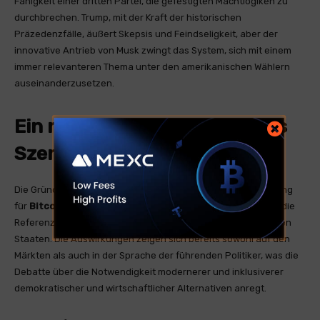
Fähigkeit einer dritten Partei, die gefestigten Machtlogiken zu
durchbrechen. Trump, mit der Kraft der historischen
Präzedenzfälle, äußert Skepsis und Feindseligkeit, aber der
innovative Antrieb von Musk zwingt das System, sich mit einem
immer relevanteren Thema unter den amerikanischen Wählern
auseinanderzusetzen.
Ein neues, sich entwickelndes
Szenario
Die Gründung der
America Party
die öffentliche Unterstützung
für
Bitcoin
und die scharfe Kritik am Fiat-System verändern die
Referenzparameter im politischen Wettbewerb der Vereinigten
Staaten. Die Auswirkungen zeigen sich bereits sowohl auf den
Märkten als auch in der Sprache der führenden Politiker, was die
Debatte über die Notwendigkeit modernerer und inklusiverer
demokratischer und wirtschaftlicher Alternativen anregt.