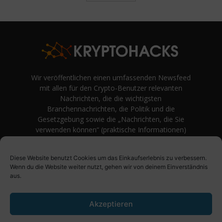
Wir veröffentlichen einen umfassenden Newsfeed
mit allen für den Crypto-Benutzer relevanten
Nachrichten, die die wichtigsten
Branchennachrichten, die Politik und die
Gesetzgebung sowie die „Nachrichten, die Sie
verwenden können“ (praktische Informationen)
auf Verbraucherebene abdecken.
unvoreingenommene Bewertungen und
Diese Website benutzt Cookies um das Einkaufserlebnis zu verbessern.
Meinungen rund um Kryptowährung. Einfache
Wenn du die Website weiter nutzt, gehen wir von deinem Einverständnis
Logik und Beispiele aus der Praxis werden vor
aus.
Fachjargon und persönlichen Äußerungen
bevorzugt.
Akzeptieren