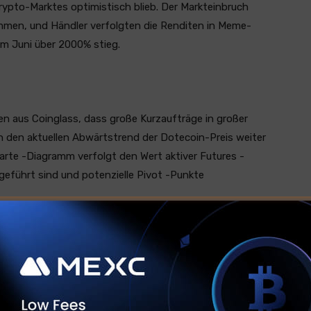
Krypto-Marktes optimistisch blieb. Der Markteinbruch
sammen, und Händler verfolgten die Renditen in Meme-
im Juni über 2000% stieg.
en aus Coinglass, dass große Kurzaufträge in großer
 den aktuellen Abwärtstrend der Dotecoin-Preis weiter
arte -Diagramm verfolgt den Wert aktiver Futures -
fgeführt sind und potenzielle Pivot -Punkte
25
r in den Märkten von Dogcoin Derivaten mit 143
minant, die die entsprechenden langen Hebelpositionen
ffen.