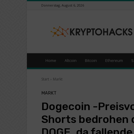
Donnerstag, August 6, 2026
KryptoHacks
–
Kryptowährungen
/
Börsen
News
Portal
Home
Altcoin
Bitcoin
Ethereum
S
Start
Markt
MARKT
Dogecoin -Preisv
Shorts bedrohen 
DOGE, da fallende 