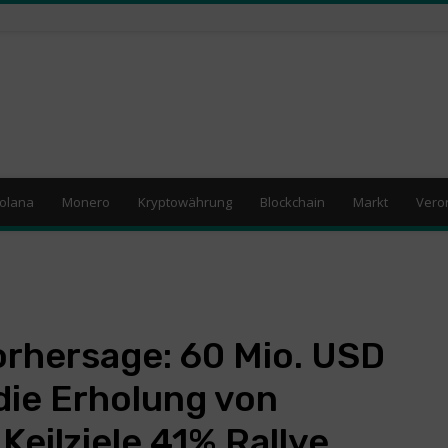
olana
Monero
Kryptowährung
Blockchain
Markt
Vero
orhersage: 60 Mio. USD
die Erholung von
Keilziele 41% Rallye