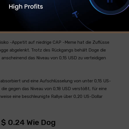
ich Short-Seller in den letzten sieben Tagen über 60
ositionen, wodurch bei der Marke von 0,18 US-Dollar
isiko -Appetit auf niedrige CAP -Meme hat die Zuflüsse
ge abgelenkt. Trotz des Rückgangs behält Doge die
e anscheinend das Niveau von 0,15 USD zu verteidigen
absorbiert und eine Aufschlüsselung von unter 0,15 US-
, die gegen das Niveau von 0,18 USD verstößt, für eine
rweise eine beschleunigte Rallye über 0,20 US-Dollar
 $ 0.24 Wie Dog