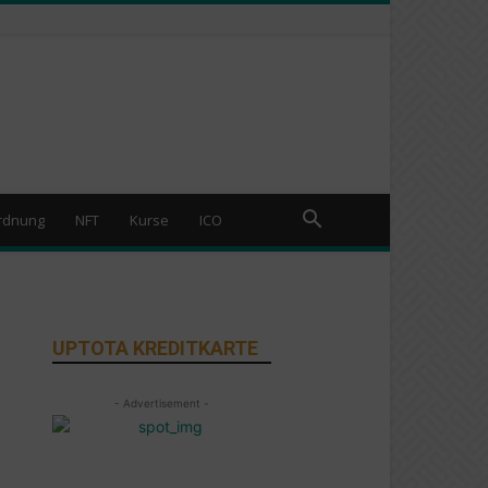
rdnung
NFT
Kurse
ICO
UPTOTA KREDITKARTE
- Advertisement -