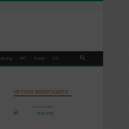
rdnung
NFT
Kurse
ICO
UPTOTA KREDITKARTE
- Advertisement -