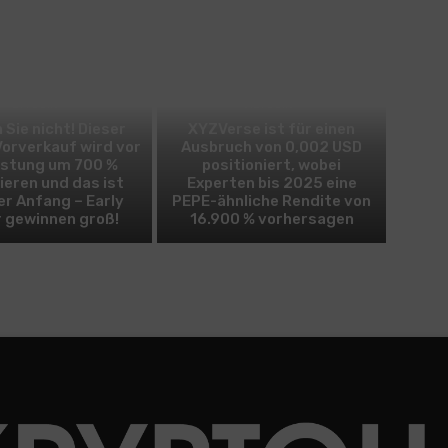
BITCOIN
ALTCOIN
 Sie nicht! Dieser
XYZVerse ist für einen
Vorverkauf wird vor
Ausbruch von 0,002 USD
istung um 700 %
positioniert, wobei
ieren und das ist
Experten bis 2025 eine
er Anfang – Early
PEPE-ähnliche Rendite von
 gewinnen groß!
16.900 % vorhersagen