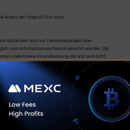
Sie finden den Original Post unter
und distanziert sich vor Falschmeldungen oder
ediglich zum Informationsaustausch genutzt werden. Die
ionen stellen keine Finanzberatung dar und sind nicht
llgemeiner Natur und dienen nur zu
 für Ihre individuelle Situation benötigen, sollten Sie
er einholen. Kryptohandel hat ein großes Handelsrisiko
Twitter
Tumblr
Telegram
Viber