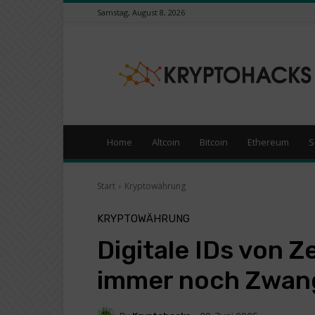
Samstag, August 8, 2026
KryptoHacks
–
Kryptowährungen
/
Börsen
News
Portal
Home
Altcoin
Bitcoin
Ethereum
S
Start
Kryptowährung
KRYPTOWÄHRUNG
Digitale IDs von
immer noch Zwang