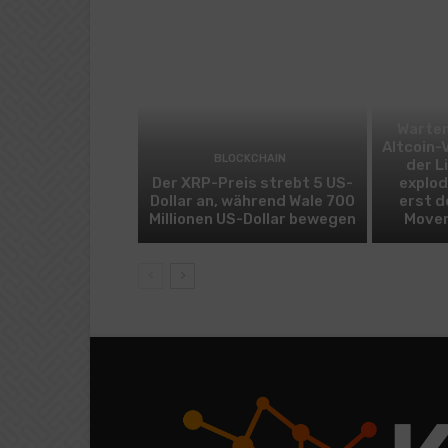
Warten
Altcoin-
BLOCKCHAIN
der L
Der XRP-Preis strebt 5 US-
explod
Dollar an, während Wale 700
erst d
Millionen US-Dollar bewegen
Mover