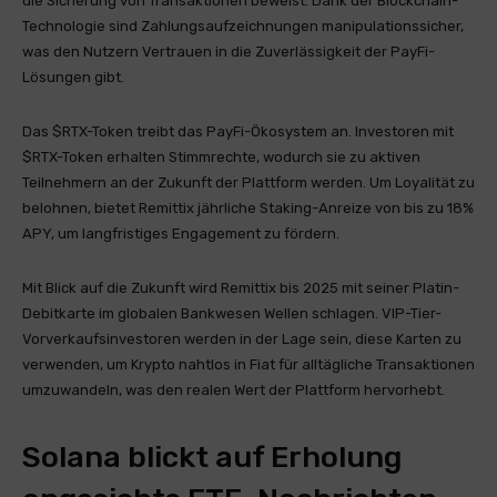
die Sicherung von Transaktionen beweist. Dank der Blockchain-
Technologie sind Zahlungsaufzeichnungen manipulationssicher,
was den Nutzern Vertrauen in die Zuverlässigkeit der PayFi-
Lösungen gibt.
Das $RTX-Token treibt das PayFi-Ökosystem an. Investoren mit
$RTX-Token erhalten Stimmrechte, wodurch sie zu aktiven
Teilnehmern an der Zukunft der Plattform werden. Um Loyalität zu
belohnen, bietet Remittix jährliche Staking-Anreize von bis zu 18%
APY, um langfristiges Engagement zu fördern.
Mit Blick auf die Zukunft wird Remittix bis 2025 mit seiner Platin-
Debitkarte im globalen Bankwesen Wellen schlagen. VIP-Tier-
Vorverkaufsinvestoren werden in der Lage sein, diese Karten zu
verwenden, um Krypto nahtlos in Fiat für alltägliche Transaktionen
umzuwandeln, was den realen Wert der Plattform hervorhebt.
Solana blickt auf Erholung