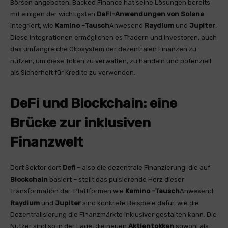
Börsen angeboten. Backed Finance hat seine Lösungen bereits
mit einigen der wichtigsten
DeFi-Anwendungen von
Solana
integriert, wie
Kamino -Tausch
Anwesend
Raydium
und
Jupiter
.
Diese Integrationen ermöglichen es Tradern und Investoren, auch
das umfangreiche Ökosystem der dezentralen Finanzen zu
nutzen, um diese Token zu verwalten, zu handeln und potenziell
als Sicherheit für Kredite zu verwenden.
DeFi und Blockchain: eine
Brücke zur inklusiven
Finanzwelt
Dort Sektor dort
Defi
– also die dezentrale Finanzierung, die auf
Blockchain
basiert – stellt das pulsierende Herz dieser
Transformation dar. Plattformen wie
Kamino -Tausch
Anwesend
Raydium
und
Jupiter
sind konkrete Beispiele dafür, wie die
Dezentralisierung die Finanzmärkte inklusiver gestalten kann. Die
Nutzer sind so in der Lage, die neuen
Aktientokken
sowohl als