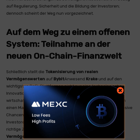
auf Regulierung, Sicherheit und die Bildung der Investoren;
dennoch scheint der Weg nun vorgezeichnet.
Auf dem Weg zu einem offenen
System: Teilnahme an der
neuen On-Chain-Finanzwelt
Schließlich stellt die
Tokenisierung von realen
Vermögenswerten
auf
Bybit
Anwesend
Krake
und auf den
wichtigsten DeFi-Plattformen nicht nur eine technologische
Innovation dar, sondern auch einen kulturellen und
wirtschaftlichen Wendepunkt. Die Akteure der Branche bauen
einen Markt auf, der für alle zugänglich ist, in dem zuvor exklusive
Chancen und Werkzeuge zum gemeinsamen Gut werden. Für
Investoren, Entwickler und einfache Neugierige ist jetzt der
richtige Zeitpunkt, um die Potenziale der
Token von realen
Vermögenswerten
zu erkunden.