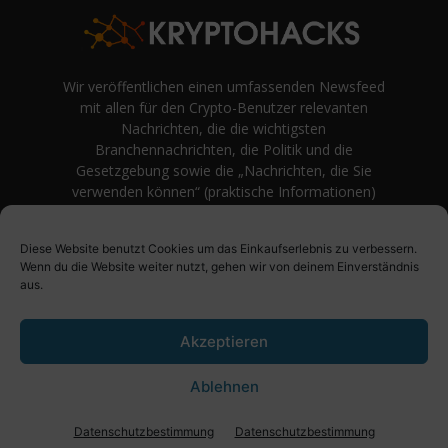
Wir veröffentlichen einen umfassenden Newsfeed
mit allen für den Crypto-Benutzer relevanten
Nachrichten, die die wichtigsten
Branchennachrichten, die Politik und die
Gesetzgebung sowie die „Nachrichten, die Sie
verwenden können“ (praktische Informationen)
auf Verbraucherebene abdecken.
unvoreingenommene Bewertungen und
Diese Website benutzt Cookies um das Einkaufserlebnis zu verbessern.
Meinungen rund um Kryptowährung. Einfache
Wenn du die Website weiter nutzt, gehen wir von deinem Einverständnis
Logik und Beispiele aus der Praxis werden vor
aus.
Fachjargon und persönlichen Äußerungen
bevorzugt.
Akzeptieren
Ablehnen
Über uns
Impressum
Datenschutzbestimmung
Datenschutzbestimmung
Datenschutzbestimmung
© KryptoHacks News - 2021