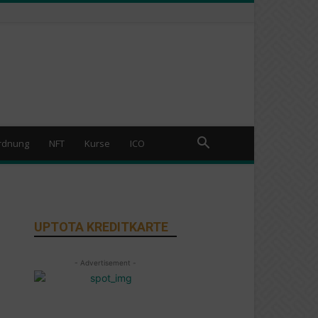
rdnung
NFT
Kurse
ICO
UPTOTA KREDITKARTE
- Advertisement -