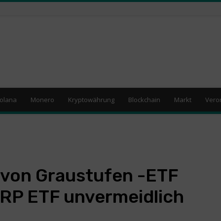
olana
Monero
Kryptowährung
Blockchain
Markt
Vero
von Graustufen -ETF
XRP ETF unvermeidlich