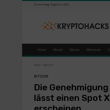
Donnerstag, August 6, 2026
KryptoHacks
–
Kryptowährungen
/
Börsen
News
Portal
Home
Altcoin
Bitcoin
Ethereum
S
Start
Bitcoin
BITCOIN
Die Genehmigung 
lässt einen Spot 
erscheinen