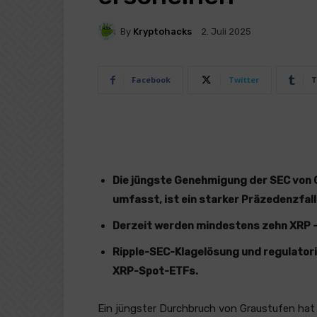
By
Kryptohacks
2. Juli 2025
Facebook
Twitter
T
Die jüngste Genehmigung der SEC von G
umfasst, ist ein starker Präzedenzfal
Derzeit werden mindestens zehn XRP 
Ripple-SEC-Klagelösung und regulatori
XRP-Spot-ETFs.
Ein jüngster Durchbruch von Graustufen hat