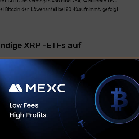
tet GDLC ein Vermögen von rund 754,74 Millionen US -
ei Bitcoin den Löwenanteil bei 80,4%aufnimmt, gefolgt
ändige XRP -ETFs auf
Spot -ETF -Anwendungen unter SEC -Überprüfung
twise, GraysCale und Franklin Templeton gehören zu
n der SEC genehmigten Spot -ETF vorhanden ist, könnte
n, diese eigenständigen Vorschläge abzulehnen.
ehn Kryptowährungen einschließlich XRP enthält, sucht
Wenn es zugelassen würde, würde dies die Anwesenheit
er normalisieren.
 Multi-Coin-Fonds bringt XRP näher am Mainstream.