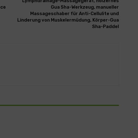
Lymphdrainage-Massagegerät, hölzernes
ace
Gua Sha-Werkzeug, manueller
Massageschaber für Anti-Cellulite und
Linderung von Muskelermüdung, Körper-Gua
Sha-Paddel