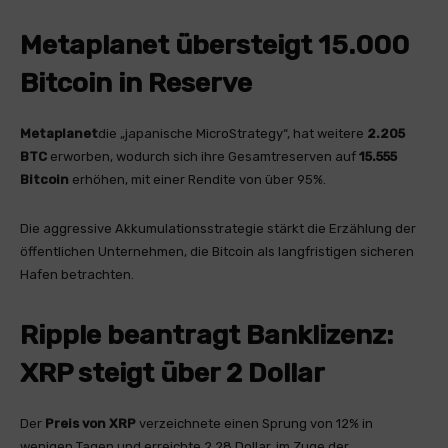
Metaplanet übersteigt 15.000
Bitcoin in Reserve
Metaplanet
die „japanische MicroStrategy“, hat weitere
2.205
BTC
erworben, wodurch sich ihre Gesamtreserven auf
15.555
Bitcoin
erhöhen, mit einer Rendite von über 95%.
Die aggressive Akkumulationsstrategie stärkt die Erzählung der
öffentlichen Unternehmen, die Bitcoin als langfristigen sicheren
Hafen betrachten.
Ripple beantragt Banklizenz:
XRP steigt über 2 Dollar
Der
Preis von XRP
verzeichnete einen Sprung von 12% in
wenigen Tagen und erreichte 2,28 Dollar, im Zuge der