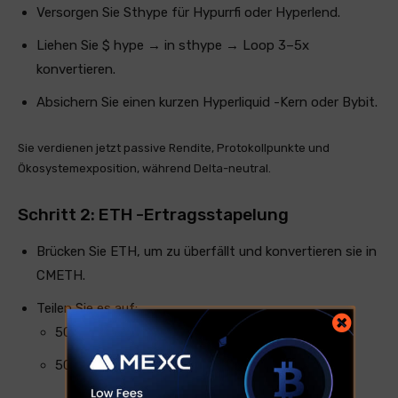
Versorgen Sie Sthype für Hypurrfi oder Hyperlend.
Liehen Sie $ hype → in sthype → Loop 3–5x
konvertieren.
Absichern Sie einen kurzen Hyperliquid -Kern oder Bybit.
Sie verdienen jetzt passive Rendite, Protokollpunkte und
Ökosystemexposition, während Delta-neutral.
Schritt 2: ETH -Ertragsstapelung
Brücken Sie ETH, um zu überfällt und konvertieren sie in
CMETH.
Teilen Sie es auf:
50% bis Hyperbeat: Loop 10x
50% bis Hypurrfi: Schleife 7x