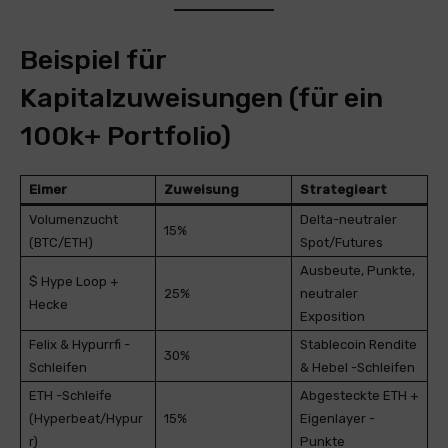
Beispiel für
Kapitalzuweisungen (für ein
100k+ Portfolio)
Eimer
Zuweisung
Strategieart
Volumenzucht
Delta-neutraler
15%
(BTC/ETH)
Spot/Futures
Ausbeute, Punkte,
$ Hype Loop +
25%
neutraler
Hecke
Exposition
Felix & Hypurrfi -
Stablecoin Rendite
30%
Schleifen
& Hebel -Schleifen
ETH -Schleife
Abgesteckte ETH +
(Hyperbeat/Hypur
15%
Eigenlayer -
r)
Punkte