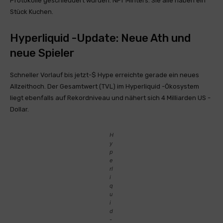
Protokolle geschleudert wurden. NFT Minters. Sie alle haben ein
Stück Kuchen.
Hyperliquid -Update: Neue Ath und
neue Spieler
Schneller Vorlauf bis jetzt-$ Hype erreichte gerade ein neues
Allzeithoch. Der Gesamtwert (TVL) im Hyperliquid -Ökosystem
liegt ebenfalls auf Rekordniveau und nähert sich 4 Milliarden US -
Dollar.
H
y
p
e
rl
i
q
u
i
d
-