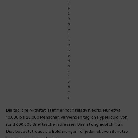
T
V
L
ü
b
e
r
D
u
n
e
A
n
a
l
y
ti
c
s
Die tägliche Aktivität ist immer noch relativ niedrig. Nur etwa
10.000 bis 20.000 Menschen verwenden täglich Hyperliquid, von
rund 600.000 Brieftaschenadressen. Das ist unglaublich früh.
Dies bedeutet, dass die Belohnungen für jeden aktiven Benutzer