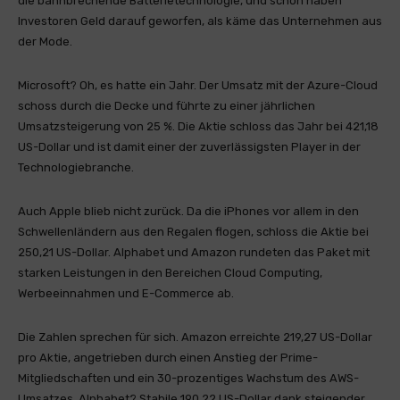
die bahnbrechende Batterietechnologie, und schon haben
Investoren Geld darauf geworfen, als käme das Unternehmen aus
der Mode.
Microsoft? Oh, es hatte ein Jahr. Der Umsatz mit der Azure-Cloud
schoss durch die Decke und führte zu einer jährlichen
Umsatzsteigerung von 25 %. Die Aktie schloss das Jahr bei 421,18
US-Dollar und ist damit einer der zuverlässigsten Player in der
Technologiebranche.
Auch Apple blieb nicht zurück. Da die iPhones vor allem in den
Schwellenländern aus den Regalen flogen, schloss die Aktie bei
250,21 US-Dollar. Alphabet und Amazon rundeten das Paket mit
starken Leistungen in den Bereichen Cloud Computing,
Werbeeinnahmen und E-Commerce ab.
Die Zahlen sprechen für sich. Amazon erreichte 219,27 US-Dollar
pro Aktie, angetrieben durch einen Anstieg der Prime-
Mitgliedschaften und ein 30-prozentiges Wachstum des AWS-
Umsatzes. Alphabet? Stabile 190,22 US-Dollar dank steigender