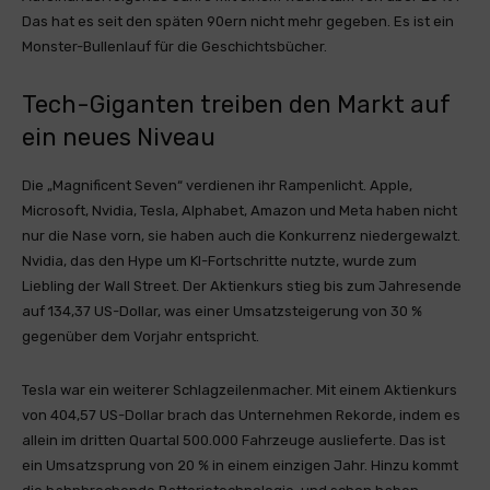
Das hat es seit den späten 90ern nicht mehr gegeben. Es ist ein
Monster-Bullenlauf für die Geschichtsbücher.
Tech-Giganten treiben den Markt auf
ein neues Niveau
Die „Magnificent Seven“ verdienen ihr Rampenlicht. Apple,
Microsoft, Nvidia, Tesla, Alphabet, Amazon und Meta haben nicht
nur die Nase vorn, sie haben auch die Konkurrenz niedergewalzt.
Nvidia, das den Hype um KI-Fortschritte nutzte, wurde zum
Liebling der Wall Street. Der Aktienkurs stieg bis zum Jahresende
auf 134,37 US-Dollar, was einer Umsatzsteigerung von 30 %
gegenüber dem Vorjahr entspricht.
Tesla war ein weiterer Schlagzeilenmacher. Mit einem Aktienkurs
von 404,57 US-Dollar brach das Unternehmen Rekorde, indem es
allein im dritten Quartal 500.000 Fahrzeuge auslieferte. Das ist
ein Umsatzsprung von 20 % in einem einzigen Jahr. Hinzu kommt