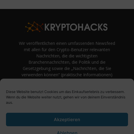
Wir veröffentlichen einen umfassenden Newsfeed
mit allen für den Crypto-Benutzer relevanten
Nachrichten, die die wichtigsten
Branchennachrichten, die Politik und die
Gesetzgebung sowie die „Nachrichten, die Sie
verwenden können“ (praktische Informationen)
auf Verbraucherebene abdecken.
unvoreingenommene Bewertungen und
Diese Website benutzt Cookies um das Einkaufserlebnis zu verbessern.
Meinungen rund um Kryptowährung. Einfache
Wenn du die Website weiter nutzt, gehen wir von deinem Einverständnis
Logik und Beispiele aus der Praxis werden vor
aus.
Fachjargon und persönlichen Äußerungen
bevorzugt.
Akzeptieren
Ablehnen