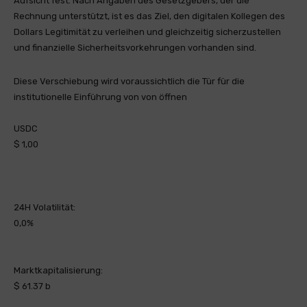
Aufsicht fest. Nach Angaben des Gesetzgebers, der die
Rechnung unterstützt, ist es das Ziel, den digitalen Kollegen des
Dollars Legitimität zu verleihen und gleichzeitig sicherzustellen
und finanzielle Sicherheitsvorkehrungen vorhanden sind.
Diese Verschiebung wird voraussichtlich die Tür für die
institutionelle Einführung von von öffnen
USDC
$ 1,00
24H Volatilität:
0,0%
Marktkapitalisierung:
$ 61.37 b