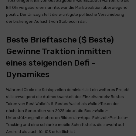
Trotz einiger Kritik von Gesetzgebern wie Elizabeth Warren, die die
Bill Ohrvergabereien nannte, war die Marktreaktion überwiegend
positiv. Der Umzug stellt die wichtigste politische Verschiebung
der bisherigen Aufsicht von Stablecoin dar.
Beste Brieftasche ($ Beste)
Gewinne Traktion inmitten
eines steigenden Defi -
Dynamikes
Während Circle die Schlagzeilen dominiert, ist ein weiteres Projekt
stillschweigend die Aufmerksamkeit des Einzelhandels: Bestes
Token von Best Wallet’s $. Bestes Wallet als Wallet-Token der
nächsten Generation von 2025 bietet die Best-Wallet-
Unterstützung mit mehreren Bildern, In-Apps, Echtzeit-Portfolio-
Tracking und eine schlanke mobile Schnittstelle, die sowohl auf
Android als auch für iOS erhältlich ist.