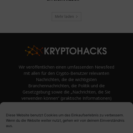
Mehr laden
Wir veröffentlichen einen umfassenden Newsfeed
mit allen für den Crypto-Benutzer relevanten
Nachrichten, die die wichtigsten
Branchennachrichten, die Politik und die
Gesetzgebung sowie die „Nachrichten, die Sie
verwenden können“ (praktische Informationen)
auf Verbraucherebene abdecken.
unvoreingenommene Bewertungen und
Diese Website benutzt Cookies um das Einkaufserlebnis zu verbessern.
Meinungen rund um Kryptowährung. Einfache
Wenn du die Website weiter nutzt, gehen wir von deinem Einverständnis
Logik und Beispiele aus der Praxis werden vor
aus.
Fachjargon und persönlichen Äußerungen