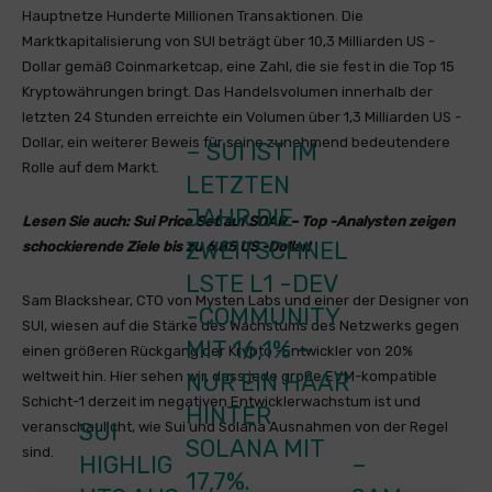
Hauptnetze Hunderte Millionen Transaktionen. Die
Marktkapitalisierung von SUI beträgt über 10,3 Milliarden US -
Dollar gemäß Coinmarketcap, eine Zahl, die sie fest in die Top 15
Kryptowährungen bringt. Das Handelsvolumen innerhalb der
letzten 24 Stunden erreichte ein Volumen über 1,3 Milliarden US -
Dollar, ein weiterer Beweis für seine zunehmend bedeutendere
– SUI IST IM
Rolle auf dem Markt.
LETZTEN
JAHR DIE
Lesen Sie auch: Sui Price Set auf SOAR – Top -Analysten zeigen
ZWEITSCHNEL
schockierende Ziele bis zu 6,85 US -Dollar!
LSTE L1 -DEV
Sam Blackshear, CTO von Mysten Labs und einer der Designer von
-COMMUNITY
SUI, wiesen auf die Stärke des Wachstums des Netzwerks gegen
MIT 16,1% –
einen größeren Rückgang der Krypto -Entwickler von 20%
weltweit hin. Hier sehen wir, dass jede große EVM-kompatible
NUR EIN HAAR
Schicht-1 derzeit im negativen Entwicklerwachstum ist und
HINTER
SUI
veranschaulicht, wie Sui und Solana Ausnahmen von der Regel
SOLANA MIT
sind.
HIGHLIG
–
17,7%.