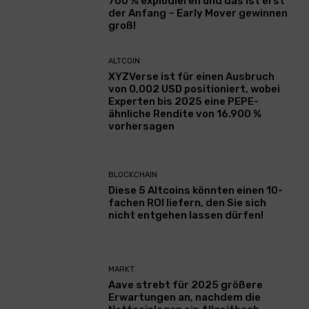
700 % explodieren und das ist erst
der Anfang – Early Mover gewinnen
groß!
ALTCOIN
XYZVerse ist für einen Ausbruch
von 0,002 USD positioniert, wobei
Experten bis 2025 eine PEPE-
ähnliche Rendite von 16.900 %
vorhersagen
BLOCKCHAIN
Diese 5 Altcoins könnten einen 10-
fachen ROI liefern, den Sie sich
nicht entgehen lassen dürfen!
MARKT
Aave strebt für 2025 größere
Erwartungen an, nachdem die