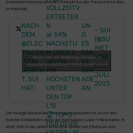
Entwicklerinteresse arbeitet, schluckt Sui den Trend und tut dies
VOLLZEITV
im Maßstab.
ERTRETER
NACH
N
UN
– SUI
DEM
📊 54%
D
(@SU
@ELEC
WACHSTU
ES
INET
TRICCA
M ÜBER 2
FÄN
WOR
Klicke hier, um Marketing-Cookies zu
PITAL
JAHRE –
GT
akzeptieren und diesen Inhalt zu aktivieren
K)
3.
BERICH
AM
GER
JULI
T, SUI
HÖCHSTEN
ADE
2025
HAT:
UNTER
AN.
DEN TOP
L1S
🏆 TOP 5
Die heutige Blockchain, die bewegungsbasiert ist, ist mit den
meisten Entwicklern eines der fünf besten Layer-1-Netzwerke. In
DER DEVIS
einer Zeit, in der selbst erfahrene Spieler wie Ethereum und
UNTER L1S