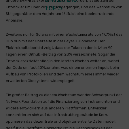
andere EVM-Basisketten verzeichnet wurden, ist die Zahl der
TOP 5
Entwickler um über 20% zurückgegangen, und das Wachstum von
SUI gegenüber dem Vorjahr um 16,1% ist eine beeindruckende
Anomalie.
Zweitens nur für Solana mit einer Wachstumsrate von 17,7%ist das
Duo nun mit der Oberseite in der Layer-1-Dominanz. Der
Elektrokapitalbericht zeigt, dass der Token in den letzten 90
Tagen einen Github -Beitrag von 28% verzeichnete. Sogar die
Entwickleraktivität stieg in den letzten Wochen weiter an, wobei
der Code um fast 40%zunahm, was einem enormen Impuls beim
Aufbau von Protokollen und dem Wachstum eines immer wieder
erweiterten Ökosystems widerspiegelt.
Ein großer Beitrag zu diesem Wachstum war der Schwerpunkt der
Network Foundation auf die Finanzierung von Instrumenten und
Wildereientwicklern aus anderen Plattformen. Entwickler
konzentrieren sich auf das Infrastrukturgebäude im Kern,
optimieren das dezentrale und objektorientierte Datenmodell,
das für die Plattform einzigartig ist, die Geschwindigkeit der