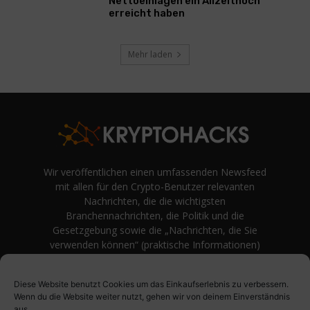
Nettoeinlagen ein Allzeithoch
erreicht haben
Mehr laden
Wir veröffentlichen einen umfassenden Newsfeed
mit allen für den Crypto-Benutzer relevanten
Nachrichten, die die wichtigsten
Branchennachrichten, die Politik und die
Gesetzgebung sowie die „Nachrichten, die Sie
verwenden können“ (praktische Informationen)
auf Verbraucherebene abdecken.
unvoreingenommene Bewertungen und
Diese Website benutzt Cookies um das Einkaufserlebnis zu verbessern.
Meinungen rund um Kryptowährung. Einfache
Wenn du die Website weiter nutzt, gehen wir von deinem Einverständnis
Logik und Beispiele aus der Praxis werden vor
aus.