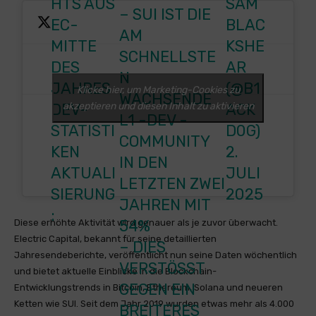
HTS AUS
SAM
– SUI IST DIE
EC-
BLAC
AM
MITTE
KSHE
SCHNELLSTE
DES
AR
N
JAHRES
(@B1
Klicke hier, um Marketing-Cookies zu
WACHSENDE
akzeptieren und diesen Inhalt zu aktivieren
DEV-
ACK
L1 -DEV -
STATISTI
D0G)
COMMUNITY
KEN
2.
IN DEN
AKTUALI
JULI
LETZTEN ZWEI
SIERUNG
2025
JAHREN MIT
:
54%
Diese erhöhte Aktivität wird genauer als je zuvor überwacht.
Electric Capital, bekannt für seine detaillierten
– DIES
Jahresendeberichte, veröffentlicht nun seine Daten wöchentlich
VERSTÖSST G
und bietet aktuelle Einblicke in die Blockchain-
EGEN EIN B
Entwicklungstrends in Bitcoin, Ethereum, Solana und neueren
Ketten wie SUI. Seit dem Jahr 2019 wurden etwas mehr als 4.000
REITERES W