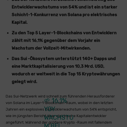
Entwicklerwachstums von 54% und ist ein starker
Schicht-1-Konkurrenz von Solana pro elektrisches
Kapital.
Zu den Top 5 Layer-1-Blockchains von Entwicklern
zählt mit 16,1% gegenüber dem Vorjahr ein
Wachstum der Vollzeit-Mitwirkenden.
Das Sui -Ökosystem unterstützt 140+ Dapps und
eine Marktkapitalisierung von 10,3 Mrd. USD,
wodurch er weltweit in die Top 15 Kryptowährungen
gelegt wird.
Das Sui-Netzwerk wird schnell zum führenden Herausforderer
🌱 16,1%
von Solana im Layer-1-Blockchain-Raum, wobei in den letzten
YOY
Jahren ein explosives Entwicklerwachstum von 54% entspricht,
wie im jüngsten Bericht über elektrische Kapitalentwickler
WACHSTU
angeführt. Während der größere Krypto -Raum mit fallendem
M BEI