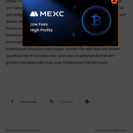
Unser Portal ist ein RSS-Nachrichtendienst und distanziert sich
vor Falschmeldungen oder Irreführung. Unser Nachrichtenportal
soll lediglich zum Informationsaustausch genutzt werden. Die auf
dieser Website bereitgestellten Informationen stellen keine
Finanzberatung dar und sind nicht als solche gedacht. Die
Informationen sind allgemeiner Natur und dienen nur zu
Informationszwecken. Wenn Sie Finanzberatung für Ihre
individuelle Situation benötigen, sollten Sie den Rat von einem
qualifizierten Finanzberater einholen. Kryptohandel hat ein
großes Handelsrisiko was zum Totalverlust führen kann.
Facebook
Twitter
VORHERIGER ARTIKEL
NÄCHSTER ARTIKEL