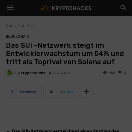
Start
Blockchain
BLOCKCHAIN
Das SUI -Netzwerk steigt im
Entwicklerwachstum um 54% und
tritt als Toprival von Solana auf
By
Kryptohacks
358
0
4. Juli 2025
Facebook
Twitter
Das SUI-Netzwerk verzeichnet einen Anstieg des