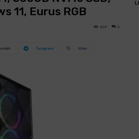
L
s 11, Eurus RGB
409
0
umblr
Telegram
Viber