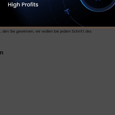
 von Top-Gamern überall, von professionellen Esport-
es von den Besten verwendet wird, ist es für jeden
 heraus, auf unser Level zu kommen. Lassen Sie uns
tze zu bringen. Jedes Spiel, das Sie dominieren, jedes
, den Sie gewinnen, wir wollen bei jedem Schritt des
en