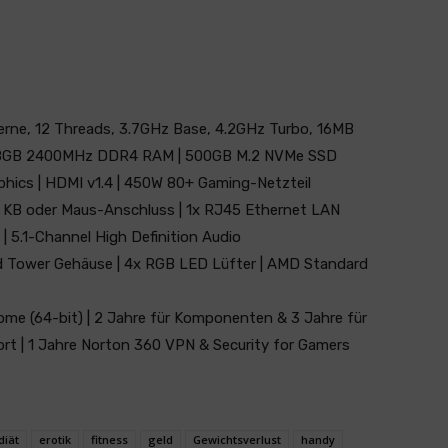
rne, 12 Threads, 3.7GHz Base, 4.2GHz Turbo, 16MB
 | 8GB 2400MHz DDR4 RAM | 500GB M.2 NVMe SSD
hics | HDMI v1.4 | 450W 80+ Gaming-Netzteil
/2 KB oder Maus-Anschluss | 1x RJ45 Ethernet LAN
| 5.1-Channel High Definition Audio
 Tower Gehäuse | 4x RGB LED Lüfter | AMD Standard
ome (64-bit) | 2 Jahre für Komponenten & 3 Jahre für
rt | 1 Jahre Norton 360 VPN & Security for Gamers
diät
erotik
fitness
geld
Gewichtsverlust
handy