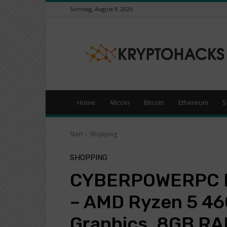
Sonntag, August 9, 2026
KryptoHacks
–
Kryptowährungen
/
Börsen
News
Portal
Home
Altcoin
Bitcoin
Ethereum
S
Start
Shopping
SHOPPING
CYBERPOWERPC R
– AMD Ryzen 5 46
Graphics, 8GB R