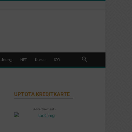
rdnung
NFT
Kurse
ICO
UPTOTA KREDITKARTE
- Advertisement -