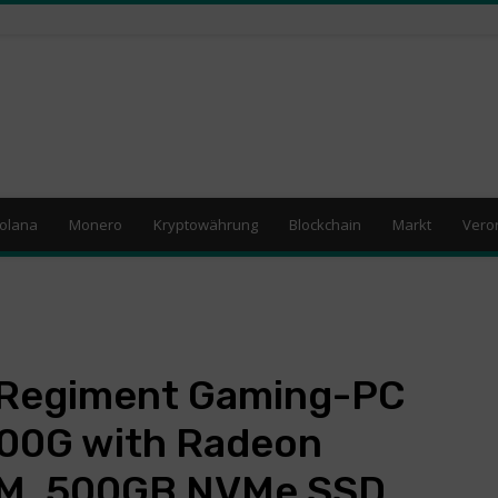
olana
Monero
Kryptowährung
Blockchain
Markt
Vero
egiment Gaming-PC
00G with Radeon
AM, 500GB NVMe SSD,