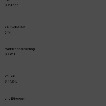
$ 101 083
24H Volatilität:
0,1%
Marktkapitalisierung:
$ 2.01 t
Vol. 24H:
$ 49.19 b
und Ethereum