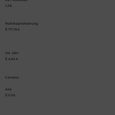
1,3%
Marktkapitalisierung:
$ 117.74 b
Vol. 24H:
$ 4,46 b
Cardano
Ada
$ 0,54