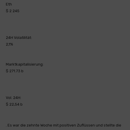
Eth
$ 2 245
24H Volatilität:
2,1%
Marktkapitalisierung:
$ 271.73 b
Vol. 24H:
$ 22,54 b
. Es war die zehnte Woche mit positiven Zuflüssen und stellte die