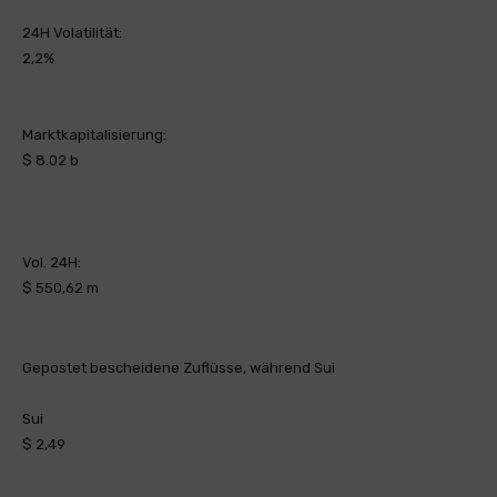
24H Volatilität:
2,2%
Marktkapitalisierung:
$ 8.02 b
Vol. 24H:
$ 550,62 m
Gepostet bescheidene Zuflüsse, während Sui
Sui
$ 2,49