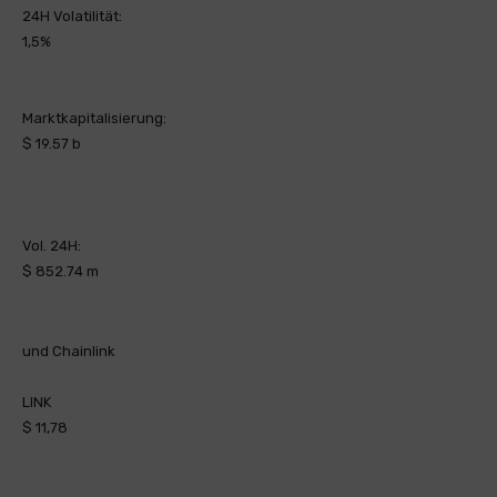
24H Volatilität:
1,5%
Marktkapitalisierung:
$ 19.57 b
Vol. 24H:
$ 852.74 m
und Chainlink
LINK
$ 11,78