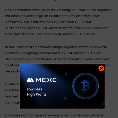
Es ist erwähnenswert, dass die Vereinigten Staaten alle Regionen
mit einer großen Marge an institutionellen Fondszuflüssen
anführten und letzte Woche 1,25 Milliarden US -Dollar
aufzeichnen. Kanada und Deutschland folgten in der Ferne und
brachten 20,9 Mio. USD bzw. 10,9 Millionen US -Dollar ein.
In der Zwischenzeit standen einige Regionen bemerkenswerte
Abflüsse. Hongkong verzeichnete 32,6 Millionen US -Dollar
zurückgezogen, die Schweiz verzeichnete Abflüsse in Höhe von
7,7 Millionen US -Dollar, und sowohl Brasilien als auch Schweden
verzeichneten ebenfalls negative Zahlen.
Unter den Fondsanbietern führte der Ishares Bitcoin Trust von
BlackRock in den USA mit 1,28 Milliarden US -Dollar an
wöchentlichen Zuflüssen und hat nun verwaltete
Vermögenswerte in Höhe von 74,6 Milliarden US -Dollar.
Proshares und Bitwise sahen auch positive Flüsse, während