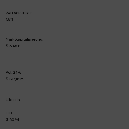
24H Volatilität:
1,5%
Marktkapitalisierung:
$ 8.45 b
Vol. 24H:
$ 817,18 m
Litecoin
LTC
$ 80.94