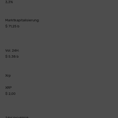
3,3%
Marktkapitalisierung:
$ 71,25 b
Vol. 24H:
$ 5.38 b
Xrp
XRP
$ 2,00
24H Volatilität: