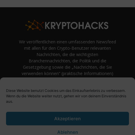
Wir veröffentlichen einen umfassenden Newsfeed
mit allen für den Crypto-Benutzer relevanten
Nachrichten, die die wichtigsten
Branchennachrichten, die Politik und die
Gesetzgebung sowie die „Nachrichten, die Sie
verwenden können“ (praktische Informationen)
auf Verbraucherebene abdecken.
unvoreingenommene Bewertungen und
Diese Website benutzt Cookies um das Einkaufserlebnis zu verbessern.
Meinungen rund um Kryptowährung. Einfache
Wenn du die Website weiter nutzt, gehen wir von deinem Einverständnis
Logik und Beispiele aus der Praxis werden vor
aus.
Fachjargon und persönlichen Äußerungen
bevorzugt.
Akzeptieren
Ablehnen