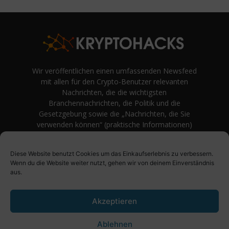
Wir veröffentlichen einen umfassenden Newsfeed
mit allen für den Crypto-Benutzer relevanten
Nachrichten, die die wichtigsten
Branchennachrichten, die Politik und die
Gesetzgebung sowie die „Nachrichten, die Sie
verwenden können“ (praktische Informationen)
auf Verbraucherebene abdecken.
unvoreingenommene Bewertungen und
Diese Website benutzt Cookies um das Einkaufserlebnis zu verbessern.
Meinungen rund um Kryptowährung. Einfache
Wenn du die Website weiter nutzt, gehen wir von deinem Einverständnis
Logik und Beispiele aus der Praxis werden vor
aus.
Fachjargon und persönlichen Äußerungen
bevorzugt.
Akzeptieren
Ablehnen