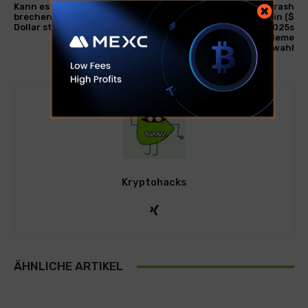
Kann es 110.000 US -Dollar
$ Pepe Preis Crash
brechen und auf 130.000
Positionen Neo Pepe Coin ($
Dollar steigen?
Neop) Vorverkauf 2025s
Bester Crypto Meme
Münzauswahl
Kryptohacks
ÄHNLICHE ARTIKEL