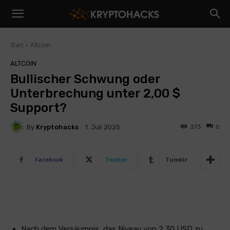
Start
Altcoin
ALTCOIN
Bullischer Schwung oder
Unterbrechung unter 2,00 $
Support?
By
Kryptohacks
373
0
1. Juli 2025
Facebook
Twitter
Tumblr
Nach dem Versäumnis, das Niveau von 2,30 USD zu