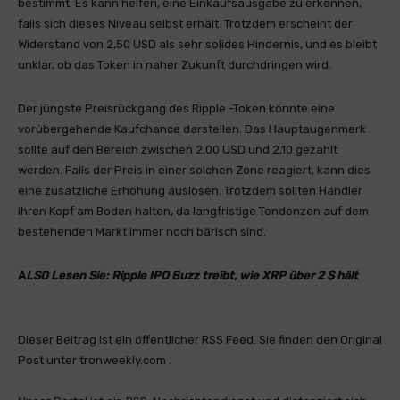
bestimmt. Es kann helfen, eine Einkaufsausgabe zu erkennen,
falls sich dieses Niveau selbst erhält. Trotzdem erscheint der
Widerstand von 2,50 USD als sehr solides Hindernis, und es bleibt
unklar, ob das Token in naher Zukunft durchdringen wird.
Der jüngste Preisrückgang des Ripple -Token könnte eine
vorübergehende Kaufchance darstellen. Das Hauptaugenmerk
sollte auf den Bereich zwischen 2,00 USD und 2,10 gezahlt
werden. Falls der Preis in einer solchen Zone reagiert, kann dies
eine zusätzliche Erhöhung auslösen. Trotzdem sollten Händler
ihren Kopf am Boden halten, da langfristige Tendenzen auf dem
bestehenden Markt immer noch bärisch sind.
A
LSO Lesen Sie:
Ripple IPO Buzz treibt, wie XRP über 2 $ hält
Dieser Beitrag ist ein öffentlicher RSS Feed. Sie finden den Original
Post unter tronweekly.com .