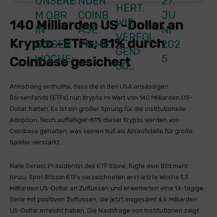
NSEREM
NDEN
27.
HERT.
QBR I
COINB
JU
WIR
140 Milliarden US -Dollar an
N D
ASE
NI
VERFOL
Krypto -ETFs, 81% durch
IESER W
PRIME.
202
GEN>
OCHE:
5
Coinbase gesichert
50…
Armstrong enthüllte, dass die in den USA ansässigen
Börsenfonds (ETFs) nun Krypto im Wert von 140 Milliarden US-
Dollar halten. Es ist ein großer Sprung für die institutionelle
Adoption. Noch auffälliger-81% dieser Krypto werden von
Coinbase gehalten, was seinen Ruf als Anlaufstelle für große
Spieler verstärkt.
Nate Geraci, Präsidentin des ETF Store, fügte dem Bild mehr
hinzu. Spot Bitcoin ETFs verzeichneten erst letzte Woche 1,3
Milliarden US-Dollar an Zuflüssen und erweiterten eine 14-tägige
Serie mit positiven Zuflüssen, die jetzt insgesamt 4,6 Milliarden
US-Dollar erreicht haben. Die Nachfrage von Institutionen zeigt