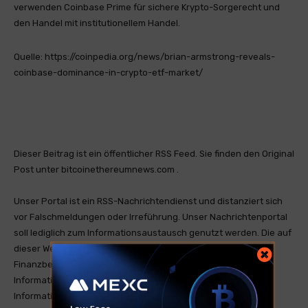
verwenden Coinbase Prime für sichere Krypto-Sorgerecht und
den Handel mit institutionellem Handel.
Quelle: https://coinpedia.org/news/brian-armstrong-reveals-
coinbase-dominance-in-crypto-etf-market/
Dieser Beitrag ist ein öffentlicher RSS Feed. Sie finden den Original
Post unter bitcoinethereumnews.com .
Unser Portal ist ein RSS-Nachrichtendienst und distanziert sich
vor Falschmeldungen oder Irreführung. Unser Nachrichtenportal
soll lediglich zum Informationsaustausch genutzt werden. Die auf
dieser Website bereitgestellten Informationen stellen keine
Finanzberatung dar und sind nicht als solche gedacht. Die
Informationen sind allgemeiner Natur und dienen nur zu
Informationszwecken. Wenn Sie Finanzberatung für Ihre