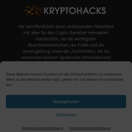
Wir veröffentlichen einen umfassenden Newsfeed
mit allen für den Crypto-Benutzer relevanten
Nachrichten, die die wichtigsten
Branchennachrichten, die Politik und die
Gesetzgebung sowie die „Nachrichten, die Sie
verwenden können“ (praktische Informationen)
auf Verbraucherebene abdecken.
unvoreingenommene Bewertungen und
Diese Website benutzt Cookies um das Einkaufserlebnis zu verbessern.
Meinungen rund um Kryptowährung. Einfache
Wenn du die Website weiter nutzt, gehen wir von deinem Einverständnis
Logik und Beispiele aus der Praxis werden vor
aus.
Fachjargon und persönlichen Äußerungen
bevorzugt.
Akzeptieren
Ablehnen
Über uns
Impressum
Datenschutzbestimmung
Datenschutzbestimmung
Datenschutzbestimmung
© KryptoHacks News - 2021