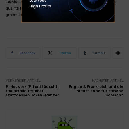
individuelle Situation benötigen, sollten Sie den Rat von einem
qualifizierten Finanzberater einholen. Kryptohandel hat ein
großes Handelsrisiko was zum Totalverlust führen kann.
Facebook
Twitter
Tumblr
VORHERIGER ARTIKEL
NÄCHSTER ARTIKEL
Pi Network (PI) enttäuscht:
England, Frankreich und die
Hauptrollouts, aber
Niederlande für epische
stattdessen Token -Panzer
Schlacht