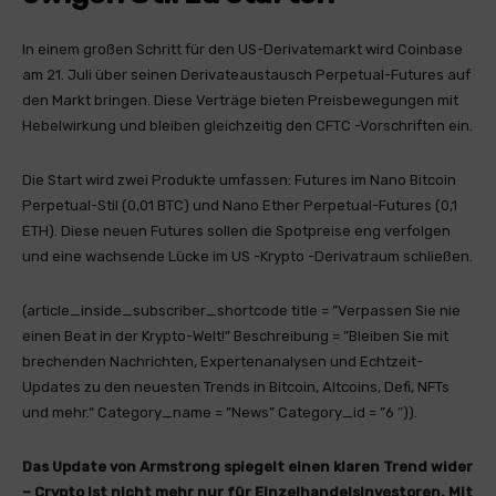
In einem großen Schritt für den US-Derivatemarkt wird Coinbase
am 21. Juli über seinen Derivateaustausch Perpetual-Futures auf
den Markt bringen. Diese Verträge bieten Preisbewegungen mit
Hebelwirkung und bleiben gleichzeitig den CFTC -Vorschriften ein.
Die Start wird zwei Produkte umfassen: Futures im Nano Bitcoin
Perpetual-Stil (0,01 BTC) und Nano Ether Perpetual-Futures (0,1
ETH). Diese neuen Futures sollen die Spotpreise eng verfolgen
und eine wachsende Lücke im US -Krypto -Derivatraum schließen.
(article_inside_subscriber_shortcode title = ”Verpassen Sie nie
einen Beat in der Krypto-Welt!” Beschreibung = ”Bleiben Sie mit
brechenden Nachrichten, Expertenanalysen und Echtzeit-
Updates zu den neuesten Trends in Bitcoin, Altcoins, Defi, NFTs
und mehr.“ Category_name = ”News” Category_id = ”6 ″)).
Das Update von Armstrong spiegelt einen klaren Trend wider
– Crypto ist nicht mehr nur für Einzelhandelsinvestoren. Mit