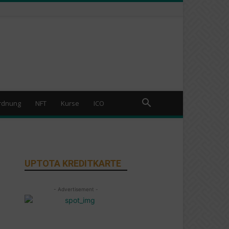
rdnung
NFT
Kurse
ICO
UPTOTA KREDITKARTE
- Advertisement -