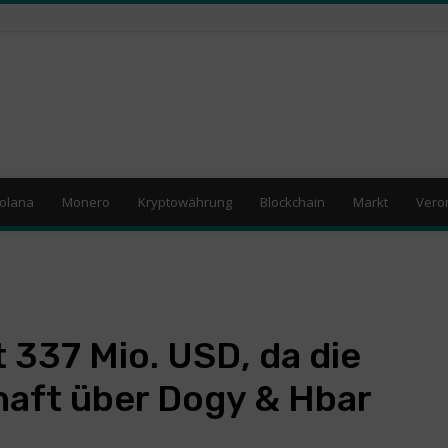
olana
Monero
Kryptowährung
Blockchain
Markt
Vero
337 Mio. USD, da die
haft über Dogy & Hbar