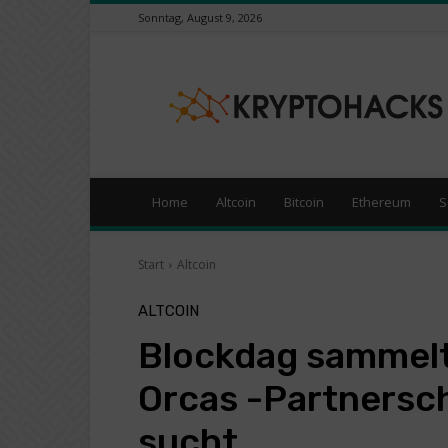
Sonntag, August 9, 2026
KryptoHacks
–
Kryptowährungen
/
Börsen
News
Portal
Home
Altcoin
Bitcoin
Ethereum
S
Start
Altcoin
ALTCOIN
Blockdag sammelt 
Orcas -Partnersc
sucht