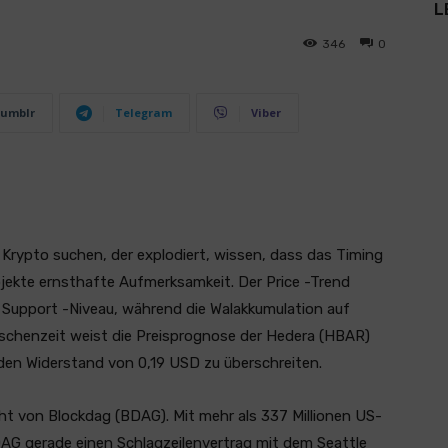
L
346
0
umblr
Telegram
Viber
Krypto suchen, der explodiert, wissen, dass das Timing
ojekte ernsthafte Aufmerksamkeit. Der Price -Trend
 Support -Niveau, während die Walakkumulation auf
ischenzeit weist die Preisprognose der Hedera (HBAR)
 den Widerstand von 0,19 USD zu überschreiten.
t von Blockdag (BDAG). Mit mehr als 337 Millionen US-
DAG gerade einen Schlagzeilenvertrag mit dem Seattle