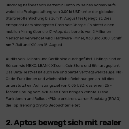
Blockdag befindet sich derzeit in Batch 29 seines Vorverkaufs,
wobei die Preisgestaltung von 0,0016 USD unter der globalen
Startveröffentlichung bis zum 11. August festgelegt ist. Dies
entspricht dem niedrigsten Preis seit Charge. Es bietet einen
mobilen Mining über die X1 -App, das bereits von 2 Millionen
Menschen verwendet wird. Hardware -Miner, X30 und X100, Schiff
am 7. Juli und X10 am 15. August.
Audits von Halborn und Certik sind durchgeführt. Listings sind an
Börsen wie MEXC, LBANK, XT.com, CoinStore und Bitmart geplant.
Das Beta-TestNet ist auch live und bietet Vertragswerkzeuge, No-
Code-Funktionen und wöchentliche Belohnungen an. All dies
unterstützt ein Auflistungsziel von 0,05 USD, das einen 25 -
fachen Sprung vom aktuellen Preis bringen könnte. Diese
Funktionen und Rollout -Pläne erklären, warum Blockdag (BDAG)
die Top Trending Crypto Beobachter leitet.
2. Aptos bewegt sich mit realer