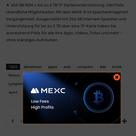
★ 256 GB ROM + bis zu 2 TB TF-Kartenunterstützung, Viel Platz,
Unendliche Möglichkeiten: Mit dem WAVE 8 ist Speicherknappheit
Vergangenheit. Ausgestattet mit 256 GB internem Speicher und
Unterstützung für bis zu 2 TB über eine TF-Karte haben Sie
ausreichend Platz für alle Ihre Apps, Videos, Fotos und mehr –
ohne ständiges Aufräumen.
TAGS
abnehmen
apple
auto
computer
diät
erotik
fitness
geld
Gewichtsverlust
handy
iphone
Lymphdrainage
muskeln
parfüm
Poker
samsung
sport
Tuning
uhr
Facebook
Twitter
Tumblr