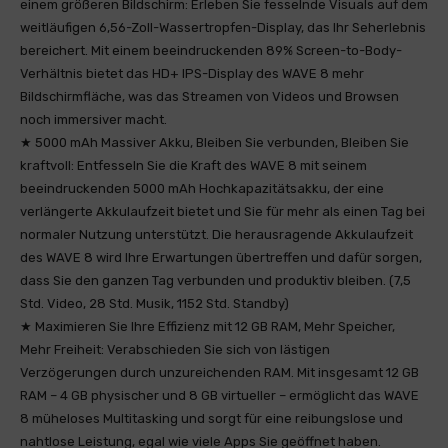
einem größeren Bildschirm: Erleben Sie fesselnde Visuals auf dem
weitläufigen 6,56-Zoll-Wassertropfen-Display, das Ihr Seherlebnis
bereichert. Mit einem beeindruckenden 89% Screen-to-Body-
Verhältnis bietet das HD+ IPS-Display des WAVE 8 mehr
Bildschirmfläche, was das Streamen von Videos und Browsen
noch immersiver macht.
★ 5000 mAh Massiver Akku, Bleiben Sie verbunden, Bleiben Sie
kraftvoll: Entfesseln Sie die Kraft des WAVE 8 mit seinem
beeindruckenden 5000 mAh Hochkapazitätsakku, der eine
verlängerte Akkulaufzeit bietet und Sie für mehr als einen Tag bei
normaler Nutzung unterstützt. Die herausragende Akkulaufzeit
des WAVE 8 wird Ihre Erwartungen übertreffen und dafür sorgen,
dass Sie den ganzen Tag verbunden und produktiv bleiben. (7,5
Std. Video, 28 Std. Musik, 1152 Std. Standby)
★ Maximieren Sie Ihre Effizienz mit 12 GB RAM, Mehr Speicher,
Mehr Freiheit: Verabschieden Sie sich von lästigen
Verzögerungen durch unzureichenden RAM. Mit insgesamt 12 GB
RAM – 4 GB physischer und 8 GB virtueller – ermöglicht das WAVE
8 müheloses Multitasking und sorgt für eine reibungslose und
nahtlose Leistung, egal wie viele Apps Sie geöffnet haben.