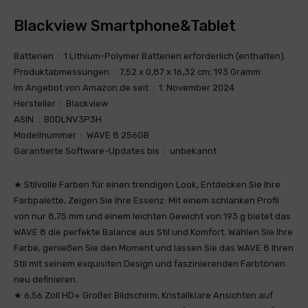
Blackview Smartphone&Tablet
Batterien ‏ : ‎ 1 Lithium-Polymer Batterien erforderlich (enthalten).
Produktabmessungen ‏ : ‎ 7,52 x 0,87 x 16,32 cm; 193 Gramm
Im Angebot von Amazon.de seit ‏ : ‎ 1. November 2024
Hersteller ‏ : ‎ Blackview
ASIN ‏ : ‎ B0DLNV3P3H
Modellnummer ‏ : ‎ WAVE 8 256GB
Garantierte Software-Updates bis ‏ : ‎ unbekannt
★ Stilvolle Farben für einen trendigen Look, Entdecken Sie Ihre
Farbpalette, Zeigen Sie Ihre Essenz: Mit einem schlanken Profil
von nur 8,75 mm und einem leichten Gewicht von 193 g bietet das
WAVE 8 die perfekte Balance aus Stil und Komfort. Wählen Sie Ihre
Farbe, genießen Sie den Moment und lassen Sie das WAVE 8 Ihren
Stil mit seinem exquisiten Design und faszinierenden Farbtönen
neu definieren.
★ 6,56 Zoll HD+ Großer Bildschirm, Kristallklare Ansichten auf