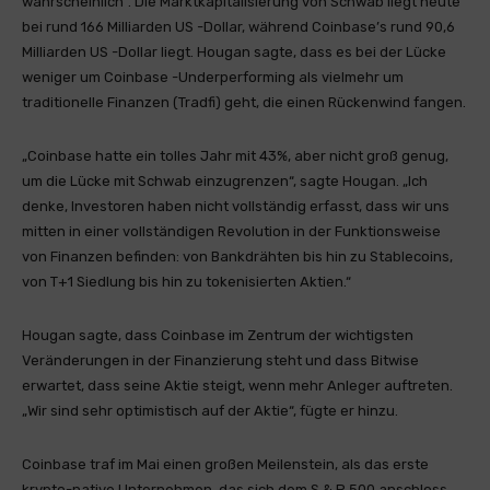
wahrscheinlich“. Die Marktkapitalisierung von Schwab liegt heute
bei rund 166 Milliarden US -Dollar, während Coinbase’s rund 90,6
Milliarden US -Dollar liegt. Hougan sagte, dass es bei der Lücke
weniger um Coinbase -Underperforming als vielmehr um
traditionelle Finanzen (Tradfi) geht, die einen Rückenwind fangen.
„Coinbase hatte ein tolles Jahr mit 43%, aber nicht groß genug,
um die Lücke mit Schwab einzugrenzen“, sagte Hougan. „Ich
denke, Investoren haben nicht vollständig erfasst, dass wir uns
mitten in einer vollständigen Revolution in der Funktionsweise
von Finanzen befinden: von Bankdrähten bis hin zu Stablecoins,
von T+1 Siedlung bis hin zu tokenisierten Aktien.“
Hougan sagte, dass Coinbase im Zentrum der wichtigsten
Veränderungen in der Finanzierung steht und dass Bitwise
erwartet, dass seine Aktie steigt, wenn mehr Anleger auftreten.
„Wir sind sehr optimistisch auf der Aktie“, fügte er hinzu.
Coinbase traf im Mai einen großen Meilenstein, als das erste
krypto-native Unternehmen, das sich dem S & P 500 anschloss,