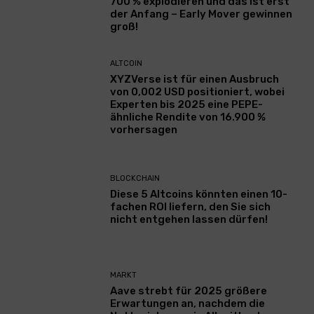
700 % explodieren und das ist erst
der Anfang – Early Mover gewinnen
groß!
ALTCOIN
XYZVerse ist für einen Ausbruch
von 0,002 USD positioniert, wobei
Experten bis 2025 eine PEPE-
ähnliche Rendite von 16.900 %
vorhersagen
BLOCKCHAIN
Diese 5 Altcoins könnten einen 10-
fachen ROI liefern, den Sie sich
nicht entgehen lassen dürfen!
MARKT
Aave strebt für 2025 größere
Erwartungen an, nachdem die