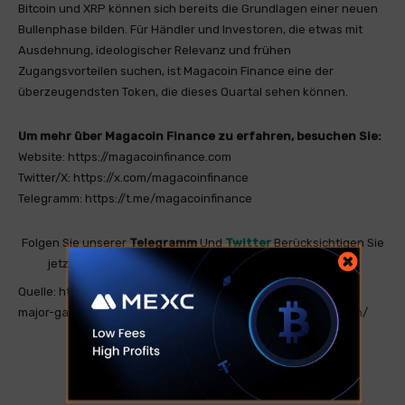
Bitcoin und XRP können sich bereits die Grundlagen einer neuen
Bullenphase bilden. Für Händler und Investoren, die etwas mit
Ausdehnung, ideologischer Relevanz und frühen
Zugangsvorteilen suchen, ist Magacoin Finance eine der
überzeugendsten Token, die dieses Quartal sehen können.
Um mehr über Magacoin Finance zu erfahren, besuchen Sie:
Website: https://magacoinfinance.com
Twitter/X: https://x.com/magacoinfinance
Telegramm: https://t.me/magacoinfinance
Folgen Sie unserer
Telegramm
Und
Twitter
Berücksichtigen Sie
jetzt exklusive Nachrichten, Analysen und Kettendaten!
Quelle: https://en.bitcoinsistemi.com/bitcoin-and-xrp-target-
major-gains-as-etf-capital-inflows-celerate-past-4-billionen/